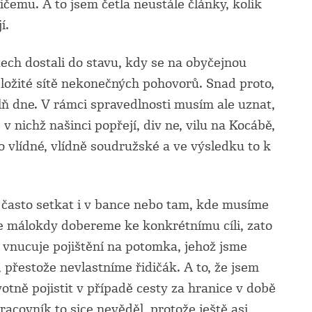
čemu. A to jsem četla neustále články, kolik
í.
tech dostali do stavu, kdy se na obyčejnou
ložité sítě nekonečných pohovorů. Snad proto,
lň dne. V rámci spravedlnosti musím ale uznat,
 v nichž našinci popřejí, div ne, vilu na Kocábě,
to vlídné, vlídně soudružské a ve výsledku to k
 často setkat i v bance nebo tam, kde musíme
se málokdy dobereme ke konkrétnímu cíli, zato
nucuje pojištění na potomka, jehož jsme
, přestože nevlastníme řidičák. A to, že jsem
votně pojistit v případě cesty za hranice v době
acovník to sice nevěděl, protože ještě asi