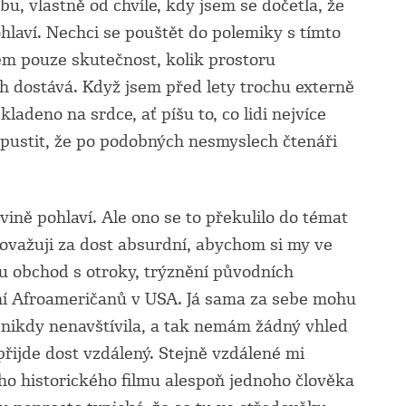
bu, vlastně od chvíle, kdy jsem se dočetla, že
laví. Nechci se pouštět do polemiky s tímto
m pouze skutečnost, kolik prostoru
h dostává. Když jsem před lety trochu externě
kladeno na srdce, ať píšu to, co lidi nejvíce
řipustit, že po podobných nesmyslech čtenáři
vině pohlaví. Ale ono se to překulilo do témat
Považuji za dost absurdní, abychom si my ve
u obchod s otroky, trýznění původních
ení Afroameričanů v USA. Já sama za sebe mohu
 nikdy nenavštívila, a tak nemám žádný vhled
ijde dost vzdálený. Stejně vzdálené mi
ho historického filmu alespoň jednoho člověka