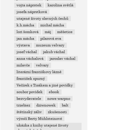
vojta náprstek
karolina světlá
josefa náprstková
utajené životy slavných čechů
k.h.mácha
michal mácha
lori šomková
máj
měšetice
jan mácha
pilarová eva
výstava
muzeum velvary
josef váchal
jakub váchal
anna váchalová
jaroslav váchal
milavče
velvary
literární františkovy lázně
františek spurný
Večírek s Tisákem a jiné povídky
soubor povídek
ebook
bezvydavatele
nowe warpno
trzebiez
dziwnowek
balt
štětínský záliv
zkušenosti
výročí Berty Mühlsteinové
ukázka z knihy utajené životy