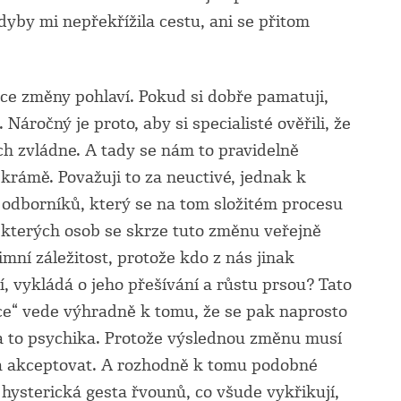
 Kdyby mi nepřekřížila cestu, ani se přitom
ace změny pohlaví. Pokud si dobře pamatuji,
Náročný je proto, aby si specialisté ověřili, že
h zvládne. A tady se nám to pravidelně
krámě. Považuji to za neuctivé, jednak k
odborníků, který se na tom složitém procesu
ěkterých osob se skrze tuto změnu veřejně
imní záležitost, protože kdo z nás jinak
, vykládá o jeho přešívání a růstu prsou? Tato
ce“ vede výhradně k tomu, že se pak naprosto
i a to psychika. Protože výslednou změnu musí
a akceptovat. A rozhodně k tomu podobné
 hysterická gesta řvounů, co všude vykřikují,