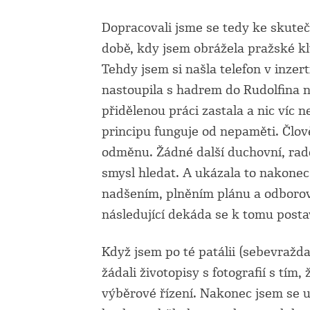
Dopracovali jsme se tedy ke skute
době, kdy jsem obrážela pražské kl
Tehdy jsem si našla telefon v inzer
nastoupila s hadrem do Rudolfina na
přidělenou práci zastala a nic víc 
principu funguje od nepaměti. Člov
odměnu. Žádné další duchovní, rad
smysl hledat. A ukázala to nakonec
nadšením, plněním plánu a odboro
následující dekáda se k tomu postavi
Když jsem po té patálii (sebevražd
žádali životopisy s fotografií s tím
výběrové řízení. Nakonec jsem se u