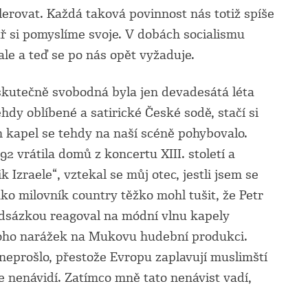
lerovat. Každá taková povinnost nás totiž spíše
tř si pomyslíme svoje. V dobách socialismu
ale a teď se po nás opět vyžaduje.
e skutečně svobodná byla jen devadesátá léta
tehdy oblíbené a satirické České sodě, stačí si
 kapel se tehdy na naší scéně pohybovalo.
2 vrátila domů z koncertu XIII. století a
k Izraele“, vztekal se můj otec, jestli jsem se
ko milovník country těžko mohl tušit, že Petr
adsázkou reagoval na módní vlnu kapely
oho narážek na Mukovu hudební produkci.
eprošlo, přestože Evropu zaplavují muslimští
le nenávidí. Zatímco mně tato nenávist vadí,