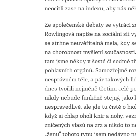
neocitli zase na indexu, aby nás n
Ze společenské debaty se vytrácí 
Rowlingová napíše na sociální síť 
se strhne neuvěřitelná mela, kdy se
na chorobnost myšlení současnosti.
tam jsme někdy v šesté či sedmé t
pohlavních orgánů. Samozřejmě roz
nesprávném těle, a pár takových lid
dnes tvořili nejméně třetinu celé 
nikdy nebude funkčně stejný, jako k
nespravedlivě, ale jde tu čistě o bio
když si chlap oholí knír a nohy, ve
zničených vlasů na zrz a nikdo to
„ženu“ tohoto typu jsem nedávno na