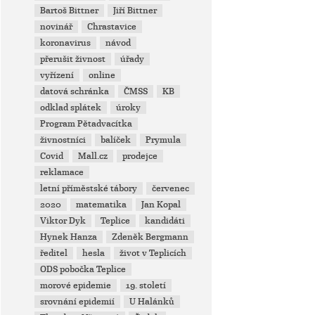
Bartoš Bittner
Jiří Bittner
novinář
Chrastavice
koronavirus
návod
přerušit živnost
úřady
vyřízení
online
datová schránka
ČMSS
KB
odklad splátek
úroky
Program Pětadvacítka
živnostníci
balíček
Prymula
Covid
Mall.cz
prodejce
reklamace
letní příměstské tábory
červenec
2020
matematika
Jan Kopal
Viktor Dyk
Teplice
kandidáti
Hynek Hanza
Zdeněk Bergmann
ředitel
hesla
život v Teplicích
ODS pobočka Teplice
morové epidemie
19. století
srovnání epidemií
U Halánků