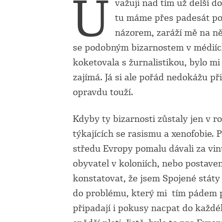
U
važuji nad tím už delší do
tu máme přes padesát poh
názorem, zaráží mě na ně
se podobným bizarnostem
v médiíc
koketovala s žurnalistikou, bylo mi 
zajímá. Já si ale pořád nedokážu p
opravdu touží.
Kdyby ty bizarnosti zůstaly jen v ro
týkajících se rasismu a xenofobie. 
středu Evropy pomalu dávali za vin
obyvatel v koloniích, nebo postav
konstatovat, že jsem Spojené státy
do problému, který mi tím pádem př
připadají i pokusy nacpat do každé