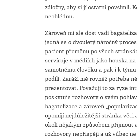
záložny, aby si jí ostatní povšimli.
neohlédnu.
Zároveň mi ale dost vadí bagateliz
jedná se o dvouletý náročný proces. 
pacient přeměnu po všech stránkác
servíruje v médiích jako houska na 
samotnému člověku a pak i k týmu 
podílí. Zaráží mě rovněž potřeba n
prezentovat. Považuji to za ryze int
poskytuje rozhovory o svém pohlaví
bagatelizace a zároveň „populariza
opomíjí nejdůležitější stránka věc
okolí nějakým způsobem přijmout 
rozhovory nepřispějí a už vůbec ne