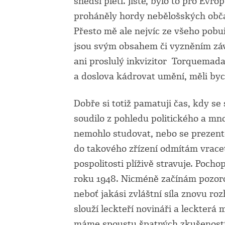
snědší pleti. Jistě, bylo to pro Evr
proháněly hordy nebělošských obča
Přesto mě ale nejvíc ze všeho pobuř
jsou svým obsahem či vyzněním záv
ani proslulý inkvizitor Torquemad
a doslova kádrovat umění, měli by
Dobře si totiž pamatuji čas, kdy se
soudilo z pohledu politického a mno
nemohlo studovat, nebo se prezento
do takového zřízení odmítám vrace
pospolitosti plíživě stravuje. Pocho
roku 1948. Nicméně začínám pozoro
neboť jakási zvláštní síla znovu r
slouží leckteří novináři a leckterá 
máme spoustu špatných zkušeností