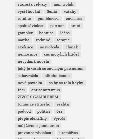
starosta velvary
mgr. wolák
vystěhování
Senát
vztahy
totalita
gamblerství
závislost
spoluzávislost
partner
hraní
gambler
bohnice
léčba
matka
rodinné
terapie
exekuce
nesvoboda
článek
nemocnice
čas motýlích křídel
nevydaná novela
jaký je vztah se závislým partnerem
sebevražda
alkoholismus
nová povídka
co by se talo kdyby
žáci
antisemitismus
ŽIVOT S GAMBLEREM
tomáš ze štítného
realita
podvod
politici
čez
přepis elektřiny
Výročí
můj život s gamblerem
prevence závislosti
litoměřice