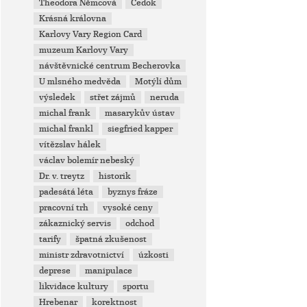
Theodora Němcová
Čedok
Krásná královna
Karlovy Vary Region Card
muzeum Karlovy Vary
návštěvnické centrum Becherovka
U mlsného medvěda
Motýlí dům
výsledek
střet zájmů
neruda
michal frank
masarykův ústav
michal frankl
siegfried kapper
vítězslav hálek
václav bolemír nebeský
Dr. v. treytz
historik
padesátá léta
byznys fráze
pracovní trh
vysoké ceny
zákaznický servis
odchod
tarify
špatná zkušenost
ministr zdravotnictví
úzkosti
deprese
manipulace
likvidace kultury
sportu
Hrebenar
korektnost