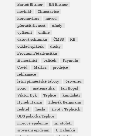
Bartoš Bittner
Jiří Bittner
novinář
Chrastavice
koronavirus
návod
přerušit živnost
úřady
vyřízení
online
datová schránka
ČMSS
KB
odklad splátek
úroky
Program Pětadvacítka
živnostníci
balíček
Prymula
Covid
Mall.cz
prodejce
reklamace
letní příměstské tábory
červenec
2020
matematika
Jan Kopal
Viktor Dyk
Teplice
kandidáti
Hynek Hanza
Zdeněk Bergmann
ředitel
hesla
život v Teplicích
ODS pobočka Teplice
morové epidemie
19. století
srovnání epidemií
U Halánků