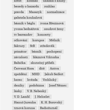
křest
kosmas
ukázka z knihy
besedy o hazardu
rozhlas
pravda
Masaryk
normalizace
gabriela koukalová
básník v báglu
ivona Březinová
yvona bednářová
osudové ženy
tv barrandov
koncerty
očkování
korupce
Mělník
faktury
StB
středověk
primátor
básník
pochopení
závislosti
bláznivá Viktorka
Babička
skutečný příběh
Červená Hora
dítě
Arriva
zpoždění
MHD
Jakub Seifert
herec
hvězda
Vrchlický
deníky
podobizna
Josef Němec
lásky
V. B. Nebeský
V. D. Lambl
J. Helcelet
Hanuš Jurenka
K. H. Borovský
trnová koruna
Radiožurnál