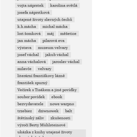
vojta náprstek
karolina světlá
josefa náprstková
utajené životy slavných čechů
k.h.mácha
michal mácha
lori šomková
máj
měšetice
jan mácha
pilarová eva
výstava
muzeum velvary
josef váchal
jakub váchal
anna váchalová
jaroslav váchal
milavče
velvary
literární františkovy lázně
františek spurný
Večírek s Tisákem a jiné povídky
soubor povídek
ebook
bezvydavatele
nowe warpno
trzebiez
dziwnowek
balt
štětínský záliv
zkušenosti
výročí Berty Mühlsteinové
ukázka z knihy utajené životy