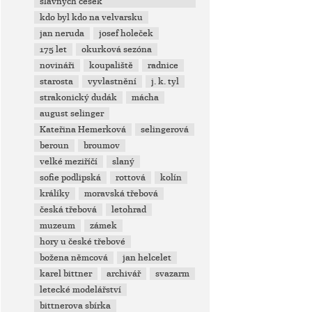
slavných češek
kdo byl kdo na velvarsku
jan neruda
josef holeček
175 let
okurková sezóna
novináři
koupaliště
radnice
starosta
vyvlastnění
j. k. tyl
strakonický dudák
mácha
august selinger
Kateřina Hemerková
selingerová
beroun
broumov
velké meziříčí
slaný
sofie podlipská
rottová
kolín
králíky
moravská třebová
česká třebová
letohrad
muzeum
zámek
hory u české třebové
božena němcová
jan helcelet
karel bittner
archivář
svazarm
letecké modelářství
bittnerova sbírka