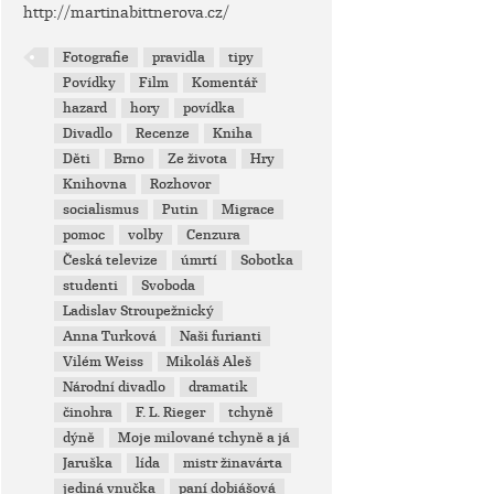
http://martinabittnerova.cz/
Fotografie
pravidla
tipy
Povídky
Film
Komentář
hazard
hory
povídka
Divadlo
Recenze
Kniha
Děti
Brno
Ze života
Hry
Knihovna
Rozhovor
socialismus
Putin
Migrace
pomoc
volby
Cenzura
Česká televize
úmrtí
Sobotka
studenti
Svoboda
Ladislav Stroupežnický
Anna Turková
Naši furianti
Vilém Weiss
Mikoláš Aleš
Národní divadlo
dramatik
činohra
F. L. Rieger
tchyně
dýně
Moje milované tchyně a já
Jaruška
lída
mistr žinavárta
jediná vnučka
paní dobiášová