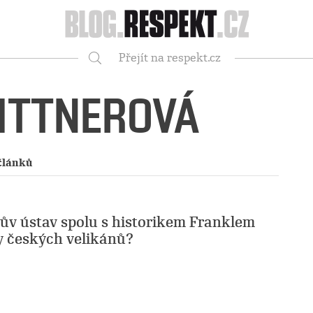
Respekt
Přejít na respekt.cz
Vyhledávání
ITTNEROVÁ
článků
v ústav spolu s historikem Franklem
 českých velikánů?