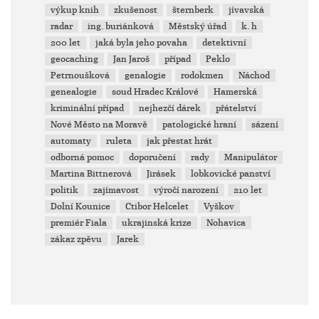
výkup knih
zkušenost
šternberk
jívavská
radar
ing. buriánková
Městský úřad
k. h
200 let
jaká byla jeho povaha
detektivní
geocaching
Jan Jaroš
případ
Peklo
Petrnoušková
genalogie
rodokmen
Náchod
genealogie
soud Hradec Králové
Hamerská
kriminální případ
nejhezčí dárek
přátelství
Nové Město na Moravě
patologické hraní
sázení
automaty
ruleta
jak přestat hrát
odborná pomoc
doporučení
rady
Manipulátor
Martina Bittnerová
Jirásek
lobkovické panství
politik
zajímavost
výročí narození
210 let
Dolní Kounice
Ctibor Helcelet
Vyškov
premiér Fiala
ukrajinská krize
Nohavica
zákaz zpěvu
Jarek