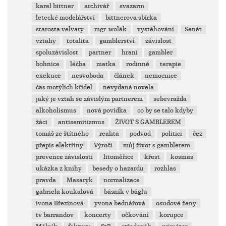
karel bittner
archivář
svazarm
letecké modelářství
bittnerova sbírka
starosta velvary
mgr. wolák
vystěhování
Senát
vztahy
totalita
gamblerství
závislost
spoluzávislost
partner
hraní
gambler
bohnice
léčba
matka
rodinné
terapie
exekuce
nesvoboda
článek
nemocnice
čas motýlích křídel
nevydaná novela
jaký je vztah se závislým partnerem
sebevražda
alkoholismus
nová povídka
co by se talo kdyby
žáci
antisemitismus
ŽIVOT S GAMBLEREM
tomáš ze štítného
realita
podvod
politici
čez
přepis elektřiny
Výročí
můj život s gamblerem
prevence závislosti
litoměřice
křest
kosmas
ukázka z knihy
besedy o hazardu
rozhlas
pravda
Masaryk
normalizace
gabriela koukalová
básník v báglu
ivona Březinová
yvona bednářová
osudové ženy
tv barrandov
koncerty
očkování
korupce