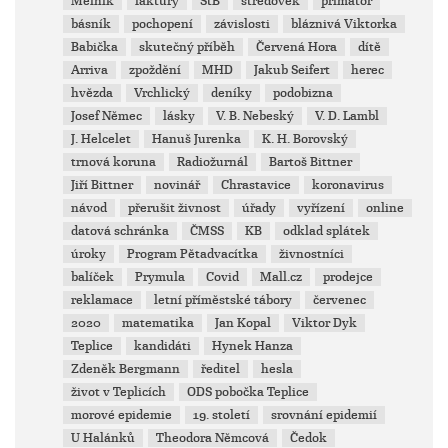
Mělník
faktury
StB
středověk
primátor
básník
pochopení
závislosti
bláznivá Viktorka
Babička
skutečný příběh
Červená Hora
dítě
Arriva
zpoždění
MHD
Jakub Seifert
herec
hvězda
Vrchlický
deníky
podobizna
Josef Němec
lásky
V. B. Nebeský
V. D. Lambl
J. Helcelet
Hanuš Jurenka
K. H. Borovský
trnová koruna
Radiožurnál
Bartoš Bittner
Jiří Bittner
novinář
Chrastavice
koronavirus
návod
přerušit živnost
úřady
vyřízení
online
datová schránka
ČMSS
KB
odklad splátek
úroky
Program Pětadvacítka
živnostníci
balíček
Prymula
Covid
Mall.cz
prodejce
reklamace
letní příměstské tábory
červenec
2020
matematika
Jan Kopal
Viktor Dyk
Teplice
kandidáti
Hynek Hanza
Zdeněk Bergmann
ředitel
hesla
život v Teplicích
ODS pobočka Teplice
morové epidemie
19. století
srovnání epidemií
U Halánků
Theodora Němcová
Čedok