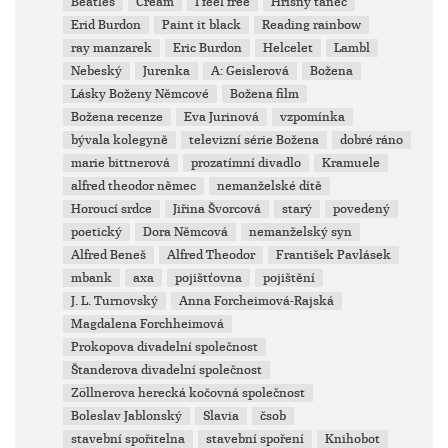
Beatles
Cream
I feel free
Hříšný tanec
Erid Burdon
Paint it black
Reading rainbow
ray manzarek
Eric Burdon
Helcelet
Lambl
Nebeský
Jurenka
A: Geislerová
Božena
Lásky Boženy Němcové
Božena film
Božena recenze
Eva Jurinová
vzpomínka
bývala kolegyně
televizní série Božena
dobré ráno
marie bittnerová
prozatímní divadlo
Kramuele
alfred theodor němec
nemanželské dítě
Horoucí srdce
Jiřina Švorcová
starý
povedený
poetický
Dora Němcová
nemanželský syn
Alfred Beneš
Alfred Theodor
František Pavlásek
mbank
axa
pojištťovna
pojištění
J. L. Turnovský
Anna Forcheimová-Rajská
Magdalena Forchheimová
Prokopova divadelní společnost
Štanderova divadelní společnost
Zöllnerova herecká kočovná společnost
Boleslav Jablonský
Slavia
čsob
stavební spořitelna
stavební spoření
Knihobot