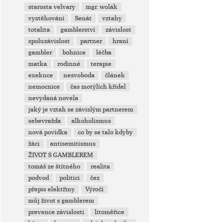
starosta velvary
mgr. wolák
vystěhování
Senát
vztahy
totalita
gamblerství
závislost
spoluzávislost
partner
hraní
gambler
bohnice
léčba
matka
rodinné
terapie
exekuce
nesvoboda
článek
nemocnice
čas motýlích křídel
nevydaná novela
jaký je vztah se závislým partnerem
sebevražda
alkoholismus
nová povídka
co by se talo kdyby
žáci
antisemitismus
ŽIVOT S GAMBLEREM
tomáš ze štítného
realita
podvod
politici
čez
přepis elektřiny
Výročí
můj život s gamblerem
prevence závislosti
litoměřice