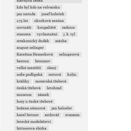
slavných češek
kdo byl kdo na velvarsku
jan neruda
josef holeček
175 let
okurková sezóna
novináři
koupaliště
radnice
starosta
vyvlastnění
j. k. tyl
strakonický dudák
mácha
august selinger
Kateřina Hemerková
selingerová
beroun
broumov
velké meziříčí
slaný
sofie podlipská
rottová
kolín
králíky
moravská třebová
česká třebová
letohrad
muzeum
zámek
hory u české třebové
božena němcová
jan helcelet
karel bittner
archivář
svazarm
letecké modelářství
bittnerova sbírka