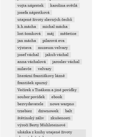
vojta náprstek
karolina světlá
josefa náprstková
utajené životy slavných čechů
k.h.mácha
michal mácha
lori šomková
máj
měšetice
jan mácha
pilarová eva
výstava
muzeum velvary
josef váchal
jakub váchal
anna váchalová
jaroslav váchal
milavče
velvary
literární františkovy lázně
františek spurný
Večírek s Tisákem a jiné povídky
soubor povídek
ebook
bezvydavatele
nowe warpno
trzebiez
dziwnowek
balt
štětínský záliv
zkušenosti
výročí Berty Mühlsteinové
ukázka z knihy utajené životy