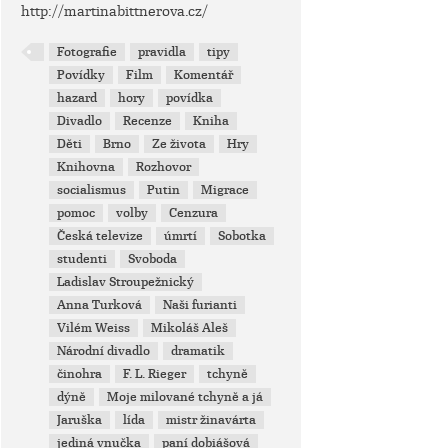
http://martinabittnerova.cz/
Fotografie
pravidla
tipy
Povídky
Film
Komentář
hazard
hory
povídka
Divadlo
Recenze
Kniha
Děti
Brno
Ze života
Hry
Knihovna
Rozhovor
socialismus
Putin
Migrace
pomoc
volby
Cenzura
Česká televize
úmrtí
Sobotka
studenti
Svoboda
Ladislav Stroupežnický
Anna Turková
Naši furianti
Vilém Weiss
Mikoláš Aleš
Národní divadlo
dramatik
činohra
F. L. Rieger
tchyně
dýně
Moje milované tchyně a já
Jaruška
lída
mistr žinavárta
jediná vnučka
paní dobiášová