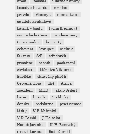
křest
kosmas
ukázka z knihy
besedy o hazardu
rozhlas
pravda
Masaryk
normalizace
gabriela koukalová
básník v báglu
ivona Březinová
yvona bednářová
osudové ženy
tv barrandov
koncerty
očkování
korupce
Mělník
faktury
StB
středověk
primátor
básník
pochopení
závislosti
bláznivá Viktorka
Babička
skutečný příběh
Červená Hora
dítě
Arriva
zpoždění
MHD
Jakub Seifert
herec
hvězda
Vrchlický
deníky
podobizna
Josef Němec
lásky
V. B. Nebeský
V. D. Lambl
J. Helcelet
Hanuš Jurenka
K. H. Borovský
trnová koruna
Radiožurnál