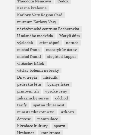
Theodora Němcová
Čedok
Krásná královna
Karlovy Vary Region Card
muzeum Karlovy Vary
návštěvnické centrum Becherovka
U mlsného medvěda
Motýlí dům
výsledek
střet zájmů
neruda
michal frank
masarykův ústav
michal frankl
siegfried kapper
vítězslav hálek
václav bolemír nebeský
Dr. v. treytz
historik
padesátá léta
byznys fráze
pracovní trh
vysoké ceny
zákaznický servis
odchod
tarify
špatná zkušenost
ministr zdravotnictví
úzkosti
deprese
manipulace
likvidace kultury
sportu
Hrebenar
korektnost