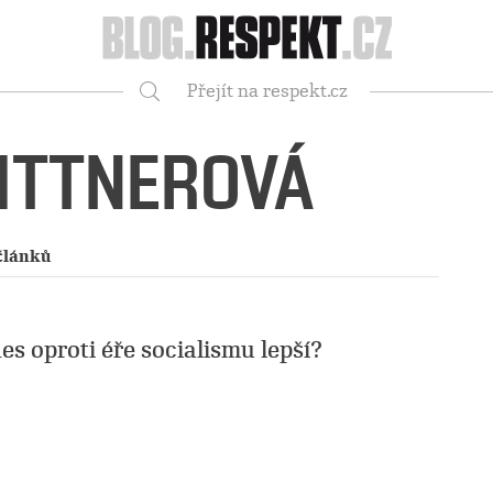
Respekt
Přejít na respekt.cz
Vyhledávání
ITTNEROVÁ
článků
nes oproti éře socialismu lepší?