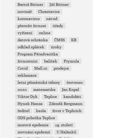
Bartoš Bittner
Jiří Bittner
novinář
Chrastavice
koronavirus
návod
přerušit živnost
úřady
vyřízení
online
datová schránka
ČMSS
KB
odklad splátek
úroky
Program Pětadvacítka
živnostníci
balíček
Prymula
Covid
Mall.cz
prodejce
reklamace
letní příměstské tábory
červenec
2020
matematika
Jan Kopal
Viktor Dyk
Teplice
kandidáti
Hynek Hanza
Zdeněk Bergmann
ředitel
hesla
život v Teplicích
ODS pobočka Teplice
morové epidemie
19. století
srovnání epidemií
U Halánků