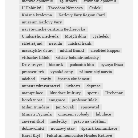
morové epidemie
19. století
srovnání epidemií
U Halánků
Theodora Němcová
Čedok
Krásná královna
Karlovy Vary Region Card
muzeum Karlovy Vary
návštěvnické centrum Becherovka
U mlsného medvěda
Motýlí dům
výsledek
střet zájmů
neruda
michal frank
masarykův ústav
michal frankl
siegfried kapper
vítězslav hálek
václav bolemír nebeský
Dr. v. treytz
historik
padesátá léta
byznys fráze
pracovní trh
vysoké ceny
zákaznický servis
odchod
tarify
špatná zkušenost
ministr zdravotnictví
úzkosti
deprese
manipulace
likvidace kultury
sportu
Hrebenar
korektnost
emigrace
profesor Bílek
Milan Kundera
Jan Novák
spisovatel
Ministr Prymula
omezení svobody
fabulace
zavření škol
následky
právo na vzdělání
dobrovolníci
nouzový stav
špatná komunikace
Karel Kryl
Fakultní nemocnice Hradec Králové