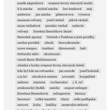
josefa náprstková
utajené životy slavných čechů
k.h.mácha
michal mácha
lori šomková
máj
měšetice
jan mácha
pilarová eva
výstava
muzeum velvary
josef váchal
jakub váchal
anna váchalová
jaroslav váchal
milavče
velvary
literární františkovy lázně
františek spurný
Večírek s Tisákem a jiné povídky
soubor povídek
ebook
bezvydavatele
nowe warpno
trzebiez
dziwnowek
balt
štětínský záliv
zkušenosti
výročí Berty Mühlsteinové
ukázka z knihy utajené životy slavných češek
kdo byl kdo na velvarsku
jan neruda
josef holeček
175 let
okurková sezóna
novináři
koupaliště
radnice
starosta
vyvlastnění
j. k. tyl
strakonický dudák
mácha
august selinger
Kateřina Hemerková
selingerová
beroun
broumov
velké meziříčí
slaný
sofie podlipská
rottová
kolín
králíky
moravská třebová