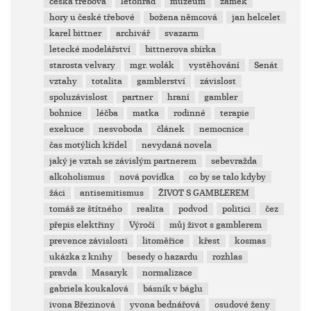
česká třebová
letohrad
muzeum
zámek
hory u české třebové
božena němcová
jan helcelet
karel bittner
archivář
svazarm
letecké modelářství
bittnerova sbírka
starosta velvary
mgr. wolák
vystěhování
Senát
vztahy
totalita
gamblerství
závislost
spoluzávislost
partner
hraní
gambler
bohnice
léčba
matka
rodinné
terapie
exekuce
nesvoboda
článek
nemocnice
čas motýlích křídel
nevydaná novela
jaký je vztah se závislým partnerem
sebevražda
alkoholismus
nová povídka
co by se talo kdyby
žáci
antisemitismus
ŽIVOT S GAMBLEREM
tomáš ze štítného
realita
podvod
politici
čez
přepis elektřiny
Výročí
můj život s gamblerem
prevence závislosti
litoměřice
křest
kosmas
ukázka z knihy
besedy o hazardu
rozhlas
pravda
Masaryk
normalizace
gabriela koukalová
básník v báglu
ivona Březinová
yvona bednářová
osudové ženy