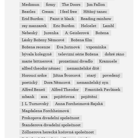
Medimun
firmy
The Doors
Jim Fallon
Beatles
Cream
I feel free
Hříšný tanec
Erid Burdon
Paint it black
Reading rainbow
ray manzarek
Eric Burdon
Helcelet
Lambl
Nebeský
Jurenka
A: Geislerová
Božena
Lásky Boženy Němcové
Božena film
Božena recenze
Eva Jurinová
vzpomínka
bývala kolegyně
televizní série Božena
dobré ráno
marie bittnerová
prozatímní divadlo
Kramuele
alfred theodor němec
nemanželské dítě
Horoucí srdce
Jiřina Švorcová
starý
povedený
poetický
Dora Němcová
nemanželský syn
Alfred Beneš
Alfred Theodor
František Pavlásek
mbank
axa
pojištťovna
pojištění
J. L. Turnovský
Anna Forcheimová-Rajská
Magdalena Forchheimová
Prokopova divadelní společnost
Štanderova divadelní společnost
Zöllnerova herecká kočovná společnost