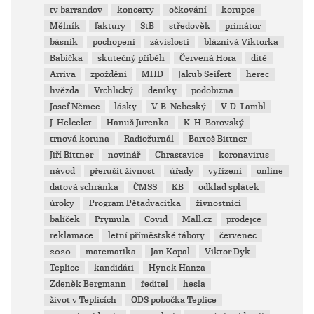
tv barrandov
koncerty
očkování
korupce
Mělník
faktury
StB
středověk
primátor
básník
pochopení
závislosti
bláznivá Viktorka
Babička
skutečný příběh
Červená Hora
dítě
Arriva
zpoždění
MHD
Jakub Seifert
herec
hvězda
Vrchlický
deníky
podobizna
Josef Němec
lásky
V. B. Nebeský
V. D. Lambl
J. Helcelet
Hanuš Jurenka
K. H. Borovský
trnová koruna
Radiožurnál
Bartoš Bittner
Jiří Bittner
novinář
Chrastavice
koronavirus
návod
přerušit živnost
úřady
vyřízení
online
datová schránka
ČMSS
KB
odklad splátek
úroky
Program Pětadvacítka
živnostníci
balíček
Prymula
Covid
Mall.cz
prodejce
reklamace
letní příměstské tábory
červenec
2020
matematika
Jan Kopal
Viktor Dyk
Teplice
kandidáti
Hynek Hanza
Zdeněk Bergmann
ředitel
hesla
život v Teplicích
ODS pobočka Teplice