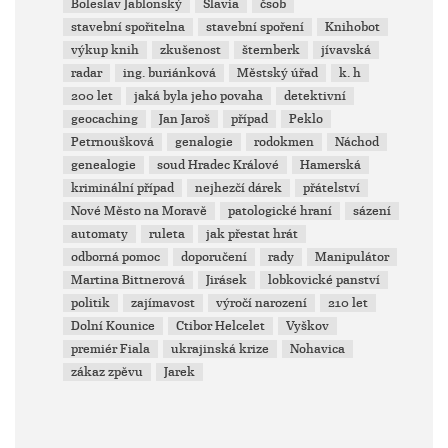
Boleslav Jablonský
Slavia
čsob
stavební spořitelna
stavební spoření
Knihobot
výkup knih
zkušenost
šternberk
jívavská
radar
ing. buriánková
Městský úřad
k. h
200 let
jaká byla jeho povaha
detektivní
geocaching
Jan Jaroš
případ
Peklo
Petrnoušková
genalogie
rodokmen
Náchod
genealogie
soud Hradec Králové
Hamerská
kriminální případ
nejhezčí dárek
přátelství
Nové Město na Moravě
patologické hraní
sázení
automaty
ruleta
jak přestat hrát
odborná pomoc
doporučení
rady
Manipulátor
Martina Bittnerová
Jirásek
lobkovické panství
politik
zajímavost
výročí narození
210 let
Dolní Kounice
Ctibor Helcelet
Vyškov
premiér Fiala
ukrajinská krize
Nohavica
zákaz zpěvu
Jarek