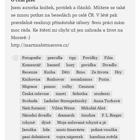
O čem píše
Jsem autorka knížek, povídek a článků. Můžete se také
se mnou potkat na besedách po celé ČR. V létě pak
pravidelně realizuji příměstské tábory. Svou práci mám
moc ráda. Ke štěstí mi chybí už jen zahrada a život na
Moravě:-)
http://martinabittnerova.cz/
Fotografie
pravidla
tipy
Povídky
Film
Komentář
hazard
hory
povídka
Divadlo
Recenze
Kniha
Děti
Brno
Ze života
Hry
Knihovna
Rozhovor
socialismus
Putin
Migrace
pomoc
volby
Cenzura
Česká televize
úmrtí
Sobotka
studenti
Svoboda
Ladislav Stroupežnický
Anna Turková
Naši furianti
Vilém Weiss
Mikoláš Aleš
Národní divadlo
dramatik
činohra
F. L. Rieger
tchyně
dýně
Moje milované tchyně a já
Jaruška
lída
mistr žinavárta
jediná vnučka
paní dobiášová
vojta náprstek
karolina světlá