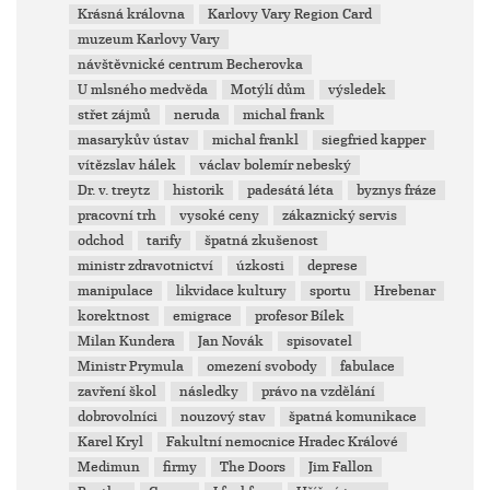
Krásná královna
Karlovy Vary Region Card
muzeum Karlovy Vary
návštěvnické centrum Becherovka
U mlsného medvěda
Motýlí dům
výsledek
střet zájmů
neruda
michal frank
masarykův ústav
michal frankl
siegfried kapper
vítězslav hálek
václav bolemír nebeský
Dr. v. treytz
historik
padesátá léta
byznys fráze
pracovní trh
vysoké ceny
zákaznický servis
odchod
tarify
špatná zkušenost
ministr zdravotnictví
úzkosti
deprese
manipulace
likvidace kultury
sportu
Hrebenar
korektnost
emigrace
profesor Bílek
Milan Kundera
Jan Novák
spisovatel
Ministr Prymula
omezení svobody
fabulace
zavření škol
následky
právo na vzdělání
dobrovolníci
nouzový stav
špatná komunikace
Karel Kryl
Fakultní nemocnice Hradec Králové
Medimun
firmy
The Doors
Jim Fallon