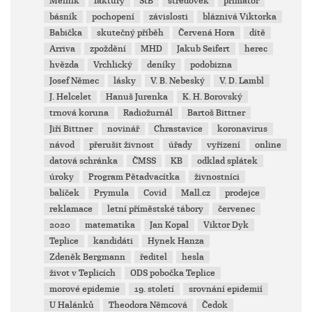
Mělník
faktury
StB
středověk
primátor
básník
pochopení
závislosti
bláznivá Viktorka
Babička
skutečný příběh
Červená Hora
dítě
Arriva
zpoždění
MHD
Jakub Seifert
herec
hvězda
Vrchlický
deníky
podobizna
Josef Němec
lásky
V. B. Nebeský
V. D. Lambl
J. Helcelet
Hanuš Jurenka
K. H. Borovský
trnová koruna
Radiožurnál
Bartoš Bittner
Jiří Bittner
novinář
Chrastavice
koronavirus
návod
přerušit živnost
úřady
vyřízení
online
datová schránka
ČMSS
KB
odklad splátek
úroky
Program Pětadvacítka
živnostníci
balíček
Prymula
Covid
Mall.cz
prodejce
reklamace
letní příměstské tábory
červenec
2020
matematika
Jan Kopal
Viktor Dyk
Teplice
kandidáti
Hynek Hanza
Zdeněk Bergmann
ředitel
hesla
život v Teplicích
ODS pobočka Teplice
morové epidemie
19. století
srovnání epidemií
U Halánků
Theodora Němcová
Čedok