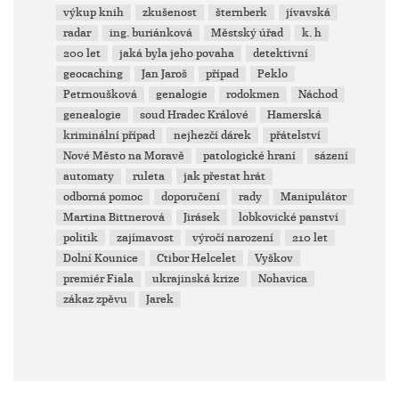
výkup knih
zkušenost
šternberk
jívavská
radar
ing. buriánková
Městský úřad
k. h
200 let
jaká byla jeho povaha
detektivní
geocaching
Jan Jaroš
případ
Peklo
Petrnoušková
genalogie
rodokmen
Náchod
genealogie
soud Hradec Králové
Hamerská
kriminální případ
nejhezčí dárek
přátelství
Nové Město na Moravě
patologické hraní
sázení
automaty
ruleta
jak přestat hrát
odborná pomoc
doporučení
rady
Manipulátor
Martina Bittnerová
Jirásek
lobkovické panství
politik
zajímavost
výročí narození
210 let
Dolní Kounice
Ctibor Helcelet
Vyškov
premiér Fiala
ukrajinská krize
Nohavica
zákaz zpěvu
Jarek