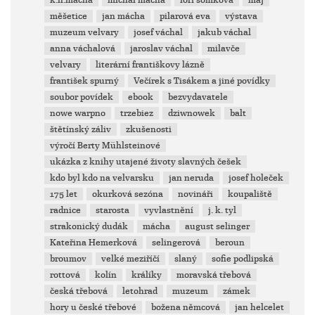
k.h.mácha
michal mácha
lori šomková
máj
měšetice
jan mácha
pilarová eva
výstava
muzeum velvary
josef váchal
jakub váchal
anna váchalová
jaroslav váchal
milavče
velvary
literární františkovy lázně
františek spurný
Večírek s Tisákem a jiné povídky
soubor povídek
ebook
bezvydavatele
nowe warpno
trzebiez
dziwnowek
balt
štětínský záliv
zkušenosti
výročí Berty Mühlsteinové
ukázka z knihy utajené životy slavných češek
kdo byl kdo na velvarsku
jan neruda
josef holeček
175 let
okurková sezóna
novináři
koupaliště
radnice
starosta
vyvlastnění
j. k. tyl
strakonický dudák
mácha
august selinger
Kateřina Hemerková
selingerová
beroun
broumov
velké meziříčí
slaný
sofie podlipská
rottová
kolín
králíky
moravská třebová
česká třebová
letohrad
muzeum
zámek
hory u české třebové
božena němcová
jan helcelet