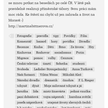
se mnou potkat na besedách po celé ČR. V létě pak
pravidelně realizuji příměstské tábory. Svou práci mám
moc ráda. Ke štěstí mi chybí už jen zahrada a život na
Moravě:-)
http://martinabittnerova.cz/
Fotografie
pravidla
tipy
Povídky
Film
Komentář
hazard
hory
povídka
Divadlo
Recenze
Kniha
Děti
Brno
Ze života
Hry
Knihovna
Rozhovor
socialismus
Putin
Migrace
pomoc
volby
Cenzura
Česká televize
úmrtí
Sobotka
studenti
Svoboda
Ladislav Stroupežnický
Anna Turková
Naši furianti
Vilém Weiss
Mikoláš Aleš
Národní divadlo
dramatik
činohra
F. L. Rieger
tchyně
dýně
Moje milované tchyně a já
Jaruška
lída
mistr žinavárta
jediná vnučka
paní dobiášová
vojta náprstek
karolina světlá
josefa náprstková
utajené životy slavných čechů