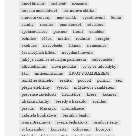
karel bittner
archivář
svazarm
letecké modelářství
bittnerova sbírka
starosta velvary
mgr. wolák
vystěhování
Senát
vztahy
totalita
gamblerství
závislost
spoluzávislost
partner
hraní
gambler
bohnice
léčba
matka
rodinné
terapie
exekuce
nesvoboda
článek
nemocnice
čas motýlích křídel
nevydaná novela
jaký je vztah se závislým partnerem
sebevražda
alkoholismus
nová povídka
co by se talo kdyby
žáci
antisemitismus
ŽIVOT S GAMBLEREM
tomáš ze štítného
realita
podvod
politici
čez
přepis elektřiny
Výročí
můj život s gamblerem
prevence závislosti
litoměřice
křest
kosmas
ukázka z knihy
besedy o hazardu
rozhlas
pravda
Masaryk
normalizace
gabriela koukalová
básník v báglu
ivona Březinová
yvona bednářová
osudové ženy
tv barrandov
koncerty
očkování
korupce