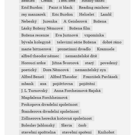
Beatles
Cream
I feel free
Hříšný tanec
Erid Burdon
Paint it black
Reading rainbow
ray manzarek
Eric Burdon
Helcelet
Lambl
Nebeský
Jurenka
A: Geislerová
Božena
Lásky Boženy Němcové
Božena film
Božena recenze
Eva Jurinová
vzpomínka
bývala kolegyně
televizní série Božena
dobré ráno
marie bittnerová
prozatímní divadlo
Kramuele
alfred theodor němec
nemanželské dítě
Horoucí srdce
Jiřina Švorcová
starý
povedený
poetický
Dora Němcová
nemanželský syn
Alfred Beneš
Alfred Theodor
František Pavlásek
mbank
axa
pojištťovna
pojištění
J. L. Turnovský
Anna Forcheimová-Rajská
Magdalena Forchheimová
Prokopova divadelní společnost
Štanderova divadelní společnost
Zöllnerova herecká kočovná společnost
Boleslav Jablonský
Slavia
čsob
stavební spořitelna
stavební spoření
Knihobot