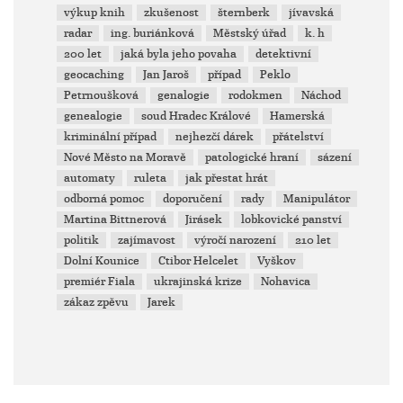
výkup knih
zkušenost
šternberk
jívavská
radar
ing. buriánková
Městský úřad
k. h
200 let
jaká byla jeho povaha
detektivní
geocaching
Jan Jaroš
případ
Peklo
Petrnoušková
genalogie
rodokmen
Náchod
genealogie
soud Hradec Králové
Hamerská
kriminální případ
nejhezčí dárek
přátelství
Nové Město na Moravě
patologické hraní
sázení
automaty
ruleta
jak přestat hrát
odborná pomoc
doporučení
rady
Manipulátor
Martina Bittnerová
Jirásek
lobkovické panství
politik
zajímavost
výročí narození
210 let
Dolní Kounice
Ctibor Helcelet
Vyškov
premiér Fiala
ukrajinská krize
Nohavica
zákaz zpěvu
Jarek