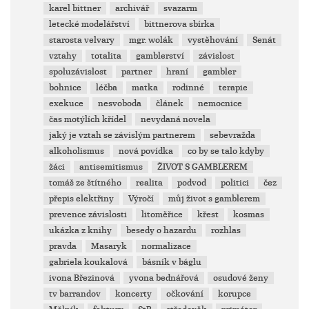
karel bittner
archivář
svazarm
letecké modelářství
bittnerova sbírka
starosta velvary
mgr. wolák
vystěhování
Senát
vztahy
totalita
gamblerství
závislost
spoluzávislost
partner
hraní
gambler
bohnice
léčba
matka
rodinné
terapie
exekuce
nesvoboda
článek
nemocnice
čas motýlích křídel
nevydaná novela
jaký je vztah se závislým partnerem
sebevražda
alkoholismus
nová povídka
co by se talo kdyby
žáci
antisemitismus
ŽIVOT S GAMBLEREM
tomáš ze štítného
realita
podvod
politici
čez
přepis elektřiny
Výročí
můj život s gamblerem
prevence závislosti
litoměřice
křest
kosmas
ukázka z knihy
besedy o hazardu
rozhlas
pravda
Masaryk
normalizace
gabriela koukalová
básník v báglu
ivona Březinová
yvona bednářová
osudové ženy
tv barrandov
koncerty
očkování
korupce