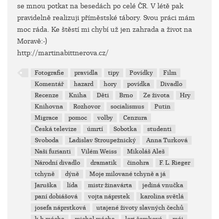
se mnou potkat na besedách po celé ČR. V létě pak
pravidelně realizuji příměstské tábory. Svou práci mám
moc ráda. Ke štěstí mi chybí už jen zahrada a život na
Moravě:-)
http://martinabittnerova.cz/
Fotografie
pravidla
tipy
Povídky
Film
Komentář
hazard
hory
povídka
Divadlo
Recenze
Kniha
Děti
Brno
Ze života
Hry
Knihovna
Rozhovor
socialismus
Putin
Migrace
pomoc
volby
Cenzura
Česká televize
úmrtí
Sobotka
studenti
Svoboda
Ladislav Stroupežnický
Anna Turková
Naši furianti
Vilém Weiss
Mikoláš Aleš
Národní divadlo
dramatik
činohra
F. L. Rieger
tchyně
dýně
Moje milované tchyně a já
Jaruška
lída
mistr žinavárta
jediná vnučka
paní dobiášová
vojta náprstek
karolina světlá
josefa náprstková
utajené životy slavných čechů