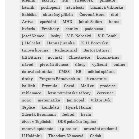
Mělník
faktury
StB
středověk
primátor
básník
pochopení
závislosti
bláznivá Viktorka
Babička
skutečný příběh
Červená Hora
dítě
Arriva
zpoždění
MHD
Jakub Seifert
herec
hvězda
Vrchlický
deníky
podobizna
Josef Němec
lásky
V. B. Nebeský
V. D. Lambl
J. Helcelet
Hanuš Jurenka
K. H. Borovský
trnová koruna
Radiožurnál
Bartoš Bittner
Jiří Bittner
novinář
Chrastavice
koronavirus
návod
přerušit živnost
úřady
vyřízení
online
datová schránka
ČMSS
KB
odklad splátek
úroky
Program Pětadvacítka
živnostníci
balíček
Prymula
Covid
Mall.cz
prodejce
reklamace
letní příměstské tábory
červenec
2020
matematika
Jan Kopal
Viktor Dyk
Teplice
kandidáti
Hynek Hanza
Zdeněk Bergmann
ředitel
hesla
život v Teplicích
ODS pobočka Teplice
morové epidemie
19. století
srovnání epidemií
U Halánků
Theodora Němcová
Čedok