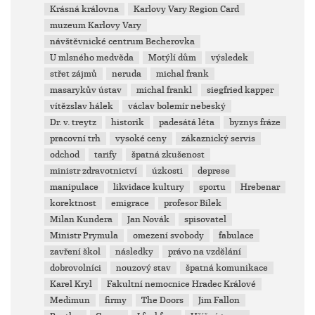
Krásná královna
Karlovy Vary Region Card
muzeum Karlovy Vary
návštěvnické centrum Becherovka
U mlsného medvěda
Motýlí dům
výsledek
střet zájmů
neruda
michal frank
masarykův ústav
michal frankl
siegfried kapper
vítězslav hálek
václav bolemír nebeský
Dr. v. treytz
historik
padesátá léta
byznys fráze
pracovní trh
vysoké ceny
zákaznický servis
odchod
tarify
špatná zkušenost
ministr zdravotnictví
úzkosti
deprese
manipulace
likvidace kultury
sportu
Hrebenar
korektnost
emigrace
profesor Bílek
Milan Kundera
Jan Novák
spisovatel
Ministr Prymula
omezení svobody
fabulace
zavření škol
následky
právo na vzdělání
dobrovolníci
nouzový stav
špatná komunikace
Karel Kryl
Fakultní nemocnice Hradec Králové
Medimun
firmy
The Doors
Jim Fallon