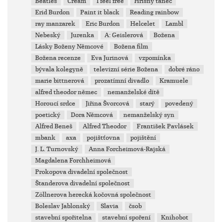
Beatles
Cream
I feel free
Hříšný tanec
Erid Burdon
Paint it black
Reading rainbow
ray manzarek
Eric Burdon
Helcelet
Lambl
Nebeský
Jurenka
A: Geislerová
Božena
Lásky Boženy Němcové
Božena film
Božena recenze
Eva Jurinová
vzpomínka
bývala kolegyně
televizní série Božena
dobré ráno
marie bittnerová
prozatímní divadlo
Kramuele
alfred theodor němec
nemanželské dítě
Horoucí srdce
Jiřina Švorcová
starý
povedený
poetický
Dora Němcová
nemanželský syn
Alfred Beneš
Alfred Theodor
František Pavlásek
mbank
axa
pojištťovna
pojištění
J. L. Turnovský
Anna Forcheimová-Rajská
Magdalena Forchheimová
Prokopova divadelní společnost
Štanderova divadelní společnost
Zöllnerova herecká kočovná společnost
Boleslav Jablonský
Slavia
čsob
stavební spořitelna
stavební spoření
Knihobot