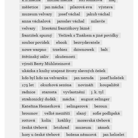
k.h.mácha
michal mácha
lori šomková
máj
měšetice
jan mácha
pilarová eva
výstava
muzeum velvary
josef váchal
jakub váchal
anna váchalová
jaroslav váchal
milavče
velvary
literární františkovy lázně
františek spurný
Večírek s Tisákem a jiné povídky
soubor povídek
ebook
bezvydavatele
nowe warpno
trzebiez
dziwnowek
balt
štětínský záliv
zkušenosti
výročí Berty Mühlsteinové
ukázka z knihy utajené životy slavných češek
kdo byl kdo na velvarsku
jan neruda
josef holeček
175 let
okurková sezóna
novináři
koupaliště
radnice
starosta
vyvlastnění
j. k. tyl
strakonický dudák
mácha
august selinger
Kateřina Hemerková
selingerová
beroun
broumov
velké meziříčí
slaný
sofie podlipská
rottová
kolín
králíky
moravská třebová
česká třebová
letohrad
muzeum
zámek
hory u české třebové
božena němcová
jan helcelet