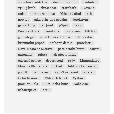
stavební spořitelna
stavební spoření
Knihobot
výkup knih
zkušenost
šternberk
jívavská
radar
ing. buriánková
Městský úřad
k. h
200 let
jaká byla jeho povaha
detektivní
geocaching
Jan Jaroš
případ
Peklo
Petrnoušková
genalogie
rodokmen
Náchod
genealogie
soud Hradec Králové
Hamerská
kriminální případ
nejhezčí dárek
přátelství
Nové Město na Moravě
patologické hraní
sázení
automaty
ruleta
jak přestat hrát
odborná pomoc
doporučení
rady
Manipulátor
Martina Bittnerová
Jirásek
lobkovické panství
politik
zajímavost
výročí narození
210 let
Dolní Kounice
Ctibor Helcelet
Vyškov
premiér Fiala
ukrajinská krize
Nohavica
zákaz zpěvu
Jarek