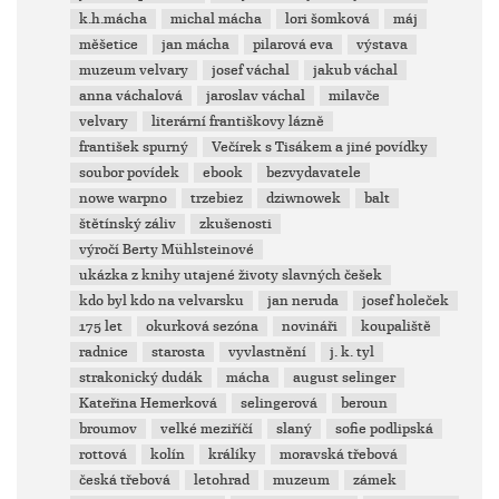
k.h.mácha
michal mácha
lori šomková
máj
měšetice
jan mácha
pilarová eva
výstava
muzeum velvary
josef váchal
jakub váchal
anna váchalová
jaroslav váchal
milavče
velvary
literární františkovy lázně
františek spurný
Večírek s Tisákem a jiné povídky
soubor povídek
ebook
bezvydavatele
nowe warpno
trzebiez
dziwnowek
balt
štětínský záliv
zkušenosti
výročí Berty Mühlsteinové
ukázka z knihy utajené životy slavných češek
kdo byl kdo na velvarsku
jan neruda
josef holeček
175 let
okurková sezóna
novináři
koupaliště
radnice
starosta
vyvlastnění
j. k. tyl
strakonický dudák
mácha
august selinger
Kateřina Hemerková
selingerová
beroun
broumov
velké meziříčí
slaný
sofie podlipská
rottová
kolín
králíky
moravská třebová
česká třebová
letohrad
muzeum
zámek