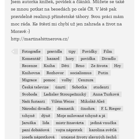
Jsem autorka knížek, povídek a článků. Můžete se také
se mnou potkat na besedách po celé ČR. V létě pak
pravidelně realizuji příměstské tábory. Svou práci mám
moc ráda. Ke štěstí mi chybí už jen zahrada a život na
Moravě:-)
http://martinabittnerova.cz/
Fotografie
pravidla
tipy
Povídky
Film
Komentář
hazard
hory
povídka
Divadlo
Recenze
Kniha
Děti
Brno
Ze života
Hry
Knihovna
Rozhovor
socialismus
Putin
Migrace
pomoc
volby
Cenzura
Česká televize
úmrtí
Sobotka
studenti
Svoboda
Ladislav Stroupežnický
Anna Turková
Naši furianti
Vilém Weiss
Mikoláš Aleš
Národní divadlo
dramatik
činohra
F. L. Rieger
tchyně
dýně
Moje milované tchyně a já
Jaruška
lída
mistr žinavárta
jediná vnučka
paní dobiášová
vojta náprstek
karolina světlá
josefa náprstková
utajené životy slavných čechů