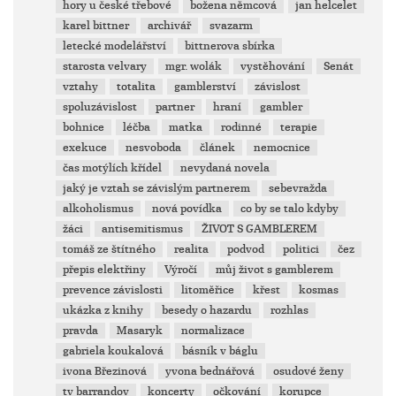
hory u české třebové
božena němcová
jan helcelet
karel bittner
archivář
svazarm
letecké modelářství
bittnerova sbírka
starosta velvary
mgr. wolák
vystěhování
Senát
vztahy
totalita
gamblerství
závislost
spoluzávislost
partner
hraní
gambler
bohnice
léčba
matka
rodinné
terapie
exekuce
nesvoboda
článek
nemocnice
čas motýlích křídel
nevydaná novela
jaký je vztah se závislým partnerem
sebevražda
alkoholismus
nová povídka
co by se talo kdyby
žáci
antisemitismus
ŽIVOT S GAMBLEREM
tomáš ze štítného
realita
podvod
politici
čez
přepis elektřiny
Výročí
můj život s gamblerem
prevence závislosti
litoměřice
křest
kosmas
ukázka z knihy
besedy o hazardu
rozhlas
pravda
Masaryk
normalizace
gabriela koukalová
básník v báglu
ivona Březinová
yvona bednářová
osudové ženy
tv barrandov
koncerty
očkování
korupce