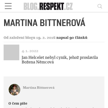
Respekt
Vy
MARTINA BITTNEROVÁ
Od založení blogu 19. 2. 2016
napsal 90 článků
4. 1. 2022
Jan Helcelet nebyl cynik, jehož proslavila
Božena Němcová
Martina Bittnerová
O čem píše