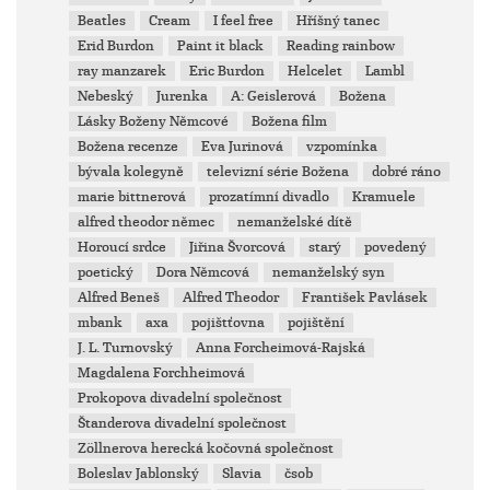
Beatles
Cream
I feel free
Hříšný tanec
Erid Burdon
Paint it black
Reading rainbow
ray manzarek
Eric Burdon
Helcelet
Lambl
Nebeský
Jurenka
A: Geislerová
Božena
Lásky Boženy Němcové
Božena film
Božena recenze
Eva Jurinová
vzpomínka
bývala kolegyně
televizní série Božena
dobré ráno
marie bittnerová
prozatímní divadlo
Kramuele
alfred theodor němec
nemanželské dítě
Horoucí srdce
Jiřina Švorcová
starý
povedený
poetický
Dora Němcová
nemanželský syn
Alfred Beneš
Alfred Theodor
František Pavlásek
mbank
axa
pojištťovna
pojištění
J. L. Turnovský
Anna Forcheimová-Rajská
Magdalena Forchheimová
Prokopova divadelní společnost
Štanderova divadelní společnost
Zöllnerova herecká kočovná společnost
Boleslav Jablonský
Slavia
čsob