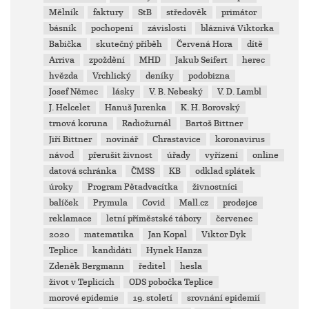
Mělník
faktury
StB
středověk
primátor
básník
pochopení
závislosti
bláznivá Viktorka
Babička
skutečný příběh
Červená Hora
dítě
Arriva
zpoždění
MHD
Jakub Seifert
herec
hvězda
Vrchlický
deníky
podobizna
Josef Němec
lásky
V. B. Nebeský
V. D. Lambl
J. Helcelet
Hanuš Jurenka
K. H. Borovský
trnová koruna
Radiožurnál
Bartoš Bittner
Jiří Bittner
novinář
Chrastavice
koronavirus
návod
přerušit živnost
úřady
vyřízení
online
datová schránka
ČMSS
KB
odklad splátek
úroky
Program Pětadvacítka
živnostníci
balíček
Prymula
Covid
Mall.cz
prodejce
reklamace
letní příměstské tábory
červenec
2020
matematika
Jan Kopal
Viktor Dyk
Teplice
kandidáti
Hynek Hanza
Zdeněk Bergmann
ředitel
hesla
život v Teplicích
ODS pobočka Teplice
morové epidemie
19. století
srovnání epidemií