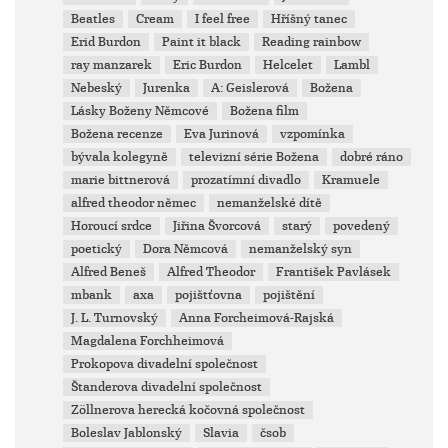
Beatles
Cream
I feel free
Hříšný tanec
Erid Burdon
Paint it black
Reading rainbow
ray manzarek
Eric Burdon
Helcelet
Lambl
Nebeský
Jurenka
A: Geislerová
Božena
Lásky Boženy Němcové
Božena film
Božena recenze
Eva Jurinová
vzpomínka
bývala kolegyně
televizní série Božena
dobré ráno
marie bittnerová
prozatímní divadlo
Kramuele
alfred theodor němec
nemanželské dítě
Horoucí srdce
Jiřina Švorcová
starý
povedený
poetický
Dora Němcová
nemanželský syn
Alfred Beneš
Alfred Theodor
František Pavlásek
mbank
axa
pojištťovna
pojištění
J. L. Turnovský
Anna Forcheimová-Rajská
Magdalena Forchheimová
Prokopova divadelní společnost
Štanderova divadelní společnost
Zöllnerova herecká kočovná společnost
Boleslav Jablonský
Slavia
čsob