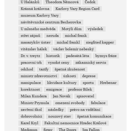
U Halánků
Theodora Němcová
Čedok
Krásná královna
Karlovy Vary Region Card
muzeum Karlovy Vary
návštěvnické centrum Becherovka
U mlsného medvěda
Motýlí dům
výsledek
střet zájmů
neruda
michal frank
masarykův ústav
michal frankl
siegfried kapper
vítězslav hálek
václav bolemír nebeský
Dr. v. treytz
historik
padesátá léta
byznys fráze
pracovní trh
vysoké ceny
zákaznický servis
odchod
tarify
špatná zkušenost
ministr zdravotnictví
úzkosti
deprese
manipulace
likvidace kultury
sportu
Hrebenar
korektnost
emigrace
profesor Bílek
Milan Kundera
Jan Novák
spisovatel
Ministr Prymula
omezení svobody
fabulace
zavření škol
následky
právo na vzdělání
dobrovolníci
nouzový stav
špatná komunikace
Karel Kryl
Fakultní nemocnice Hradec Králové
Medimun
firmy
The Doors
Jim Fallon