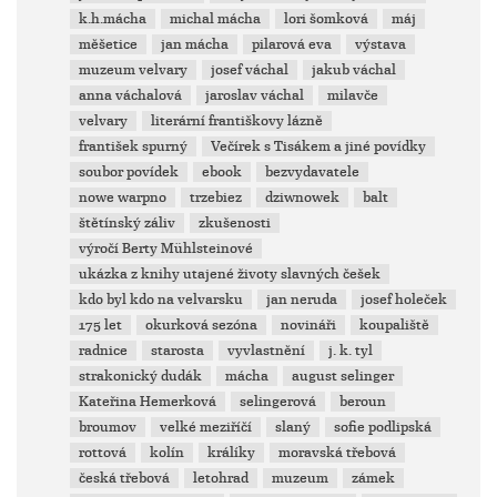
k.h.mácha
michal mácha
lori šomková
máj
měšetice
jan mácha
pilarová eva
výstava
muzeum velvary
josef váchal
jakub váchal
anna váchalová
jaroslav váchal
milavče
velvary
literární františkovy lázně
františek spurný
Večírek s Tisákem a jiné povídky
soubor povídek
ebook
bezvydavatele
nowe warpno
trzebiez
dziwnowek
balt
štětínský záliv
zkušenosti
výročí Berty Mühlsteinové
ukázka z knihy utajené životy slavných češek
kdo byl kdo na velvarsku
jan neruda
josef holeček
175 let
okurková sezóna
novináři
koupaliště
radnice
starosta
vyvlastnění
j. k. tyl
strakonický dudák
mácha
august selinger
Kateřina Hemerková
selingerová
beroun
broumov
velké meziříčí
slaný
sofie podlipská
rottová
kolín
králíky
moravská třebová
česká třebová
letohrad
muzeum
zámek