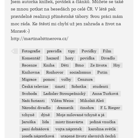
Jsem autorka knížek, povídek a článků. Můžete se také
se mnou potkat na besedách po celé ČR. V létě pak
pravidelně realizuji příměstské tábory. Svou práci mám
moc ráda. Ke štěstí mi chybí už jen zahrada a život na
Moravě:-)
http://martinabittnerova.cz/
Fotografie
pravidla
tipy
Povídky
Film
Komentář
hazard
hory
povídka
Divadlo
Recenze
Kniha
Děti
Brno
Ze života
Hry
Knihovna
Rozhovor
socialismus
Putin
Migrace
pomoc
volby
Cenzura
Česká televize
úmrtí
Sobotka
studenti
Svoboda
Ladislav Stroupežnický
Anna Turková
Naši furianti
Vilém Weiss
Mikoláš Aleš
Národní divadlo
dramatik
činohra
F. L. Rieger
tchyně
dýně
Moje milované tchyně a já
Jaruška
lída
mistr žinavárta
jediná vnučka
paní dobiášová
vojta náprstek
karolina světlá
josefa náprstková
utajené životy slavných čechů