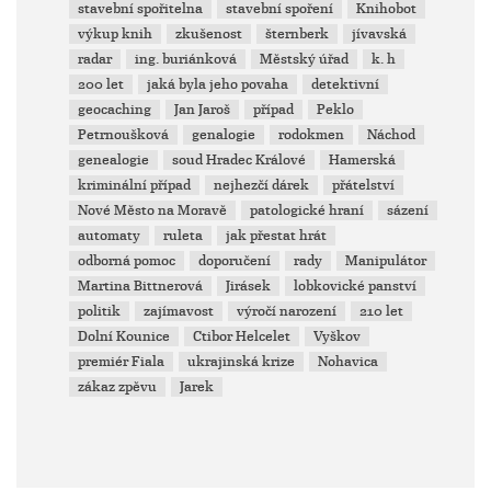
stavební spořitelna
stavební spoření
Knihobot
výkup knih
zkušenost
šternberk
jívavská
radar
ing. buriánková
Městský úřad
k. h
200 let
jaká byla jeho povaha
detektivní
geocaching
Jan Jaroš
případ
Peklo
Petrnoušková
genalogie
rodokmen
Náchod
genealogie
soud Hradec Králové
Hamerská
kriminální případ
nejhezčí dárek
přátelství
Nové Město na Moravě
patologické hraní
sázení
automaty
ruleta
jak přestat hrát
odborná pomoc
doporučení
rady
Manipulátor
Martina Bittnerová
Jirásek
lobkovické panství
politik
zajímavost
výročí narození
210 let
Dolní Kounice
Ctibor Helcelet
Vyškov
premiér Fiala
ukrajinská krize
Nohavica
zákaz zpěvu
Jarek