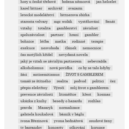
hory u české třebové
božena němcová
jan helcelet
karel bittner
archivář
svazarm
letecké modelářství
bittnerova sbírka
starosta velvary
mgr. wolák
vystěhování
Senát
vztahy
totalita
gamblerství
závislost
spoluzávislost
partner
hraní
gambler
bohnice
léčba
matka
rodinné
terapie
exekuce
nesvoboda
článek
nemocnice
čas motýlích křídel
nevydaná novela
jaký je vztah se závislým partnerem
sebevražda
alkoholismus
nová povídka
co by se talo kdyby
žáci
antisemitismus
ŽIVOT S GAMBLEREM
tomáš ze štítného
realita
podvod
politici
čez
přepis elektřiny
Výročí
můj život s gamblerem
prevence závislosti
litoměřice
křest
kosmas
ukázka z knihy
besedy o hazardu
rozhlas
pravda
Masaryk
normalizace
gabriela koukalová
básník v báglu
ivona Březinová
yvona bednářová
osudové ženy
tv barrandov
koncerty
očkování
korupce