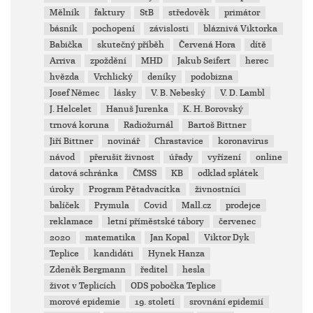
Mělník
faktury
StB
středověk
primátor
básník
pochopení
závislosti
bláznivá Viktorka
Babička
skutečný příběh
Červená Hora
dítě
Arriva
zpoždění
MHD
Jakub Seifert
herec
hvězda
Vrchlický
deníky
podobizna
Josef Němec
lásky
V. B. Nebeský
V. D. Lambl
J. Helcelet
Hanuš Jurenka
K. H. Borovský
trnová koruna
Radiožurnál
Bartoš Bittner
Jiří Bittner
novinář
Chrastavice
koronavirus
návod
přerušit živnost
úřady
vyřízení
online
datová schránka
ČMSS
KB
odklad splátek
úroky
Program Pětadvacítka
živnostníci
balíček
Prymula
Covid
Mall.cz
prodejce
reklamace
letní příměstské tábory
červenec
2020
matematika
Jan Kopal
Viktor Dyk
Teplice
kandidáti
Hynek Hanza
Zdeněk Bergmann
ředitel
hesla
život v Teplicích
ODS pobočka Teplice
morové epidemie
19. století
srovnání epidemií