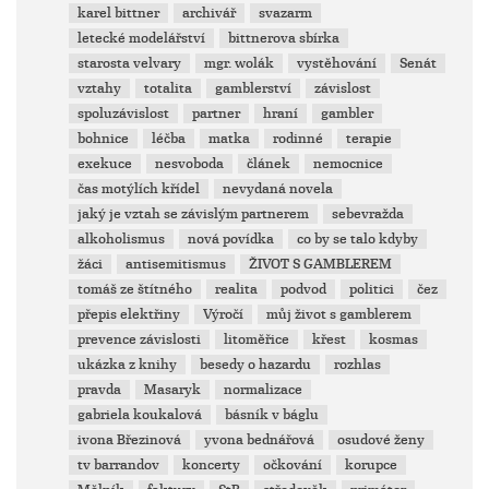
karel bittner
archivář
svazarm
letecké modelářství
bittnerova sbírka
starosta velvary
mgr. wolák
vystěhování
Senát
vztahy
totalita
gamblerství
závislost
spoluzávislost
partner
hraní
gambler
bohnice
léčba
matka
rodinné
terapie
exekuce
nesvoboda
článek
nemocnice
čas motýlích křídel
nevydaná novela
jaký je vztah se závislým partnerem
sebevražda
alkoholismus
nová povídka
co by se talo kdyby
žáci
antisemitismus
ŽIVOT S GAMBLEREM
tomáš ze štítného
realita
podvod
politici
čez
přepis elektřiny
Výročí
můj život s gamblerem
prevence závislosti
litoměřice
křest
kosmas
ukázka z knihy
besedy o hazardu
rozhlas
pravda
Masaryk
normalizace
gabriela koukalová
básník v báglu
ivona Březinová
yvona bednářová
osudové ženy
tv barrandov
koncerty
očkování
korupce