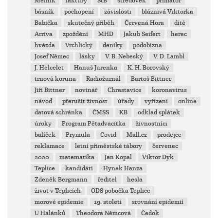
Mělník
faktury
StB
středověk
primátor
básník
pochopení
závislosti
bláznivá Viktorka
Babička
skutečný příběh
Červená Hora
dítě
Arriva
zpoždění
MHD
Jakub Seifert
herec
hvězda
Vrchlický
deníky
podobizna
Josef Němec
lásky
V. B. Nebeský
V. D. Lambl
J. Helcelet
Hanuš Jurenka
K. H. Borovský
trnová koruna
Radiožurnál
Bartoš Bittner
Jiří Bittner
novinář
Chrastavice
koronavirus
návod
přerušit živnost
úřady
vyřízení
online
datová schránka
ČMSS
KB
odklad splátek
úroky
Program Pětadvacítka
živnostníci
balíček
Prymula
Covid
Mall.cz
prodejce
reklamace
letní příměstské tábory
červenec
2020
matematika
Jan Kopal
Viktor Dyk
Teplice
kandidáti
Hynek Hanza
Zdeněk Bergmann
ředitel
hesla
život v Teplicích
ODS pobočka Teplice
morové epidemie
19. století
srovnání epidemií
U Halánků
Theodora Němcová
Čedok