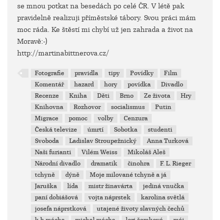
se mnou potkat na besedách po celé ČR. V létě pak
pravidelně realizuji příměstské tábory. Svou práci mám
moc ráda. Ke štěstí mi chybí už jen zahrada a život na
Moravě:-)
http://martinabittnerova.cz/
Fotografie
pravidla
tipy
Povídky
Film
Komentář
hazard
hory
povídka
Divadlo
Recenze
Kniha
Děti
Brno
Ze života
Hry
Knihovna
Rozhovor
socialismus
Putin
Migrace
pomoc
volby
Cenzura
Česká televize
úmrtí
Sobotka
studenti
Svoboda
Ladislav Stroupežnický
Anna Turková
Naši furianti
Vilém Weiss
Mikoláš Aleš
Národní divadlo
dramatik
činohra
F. L. Rieger
tchyně
dýně
Moje milované tchyně a já
Jaruška
lída
mistr žinavárta
jediná vnučka
paní dobiášová
vojta náprstek
karolina světlá
josefa náprstková
utajené životy slavných čechů