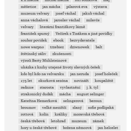
k.h.mácha
michal mácha
lori šomková
máj
měšetice
jan mácha
pilarová eva
výstava
muzeum velvary
josef váchal
jakub váchal
anna váchalová
jaroslav váchal
milavče
velvary
literární františkovy lázně
františek spurný
Večírek s Tisákem a jiné povídky
soubor povídek
ebook
bezvydavatele
nowe warpno
trzebiez
dziwnowek
balt
štětínský záliv
zkušenosti
výročí Berty Mühlsteinové
ukázka z knihy utajené životy slavných češek
kdo byl kdo na velvarsku
jan neruda
josef holeček
175 let
okurková sezóna
novináři
koupaliště
radnice
starosta
vyvlastnění
j. k. tyl
strakonický dudák
mácha
august selinger
Kateřina Hemerková
selingerová
beroun
broumov
velké meziříčí
slaný
sofie podlipská
rottová
kolín
králíky
moravská třebová
česká třebová
letohrad
muzeum
zámek
hory u české třebové
božena němcová
jan helcelet