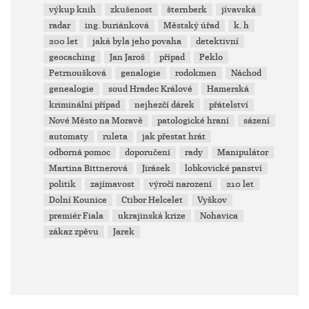
výkup knih
zkušenost
šternberk
jívavská
radar
ing. buriánková
Městský úřad
k. h
200 let
jaká byla jeho povaha
detektivní
geocaching
Jan Jaroš
případ
Peklo
Petrnoušková
genalogie
rodokmen
Náchod
genealogie
soud Hradec Králové
Hamerská
kriminální případ
nejhezčí dárek
přátelství
Nové Město na Moravě
patologické hraní
sázení
automaty
ruleta
jak přestat hrát
odborná pomoc
doporučení
rady
Manipulátor
Martina Bittnerová
Jirásek
lobkovické panství
politik
zajímavost
výročí narození
210 let
Dolní Kounice
Ctibor Helcelet
Vyškov
premiér Fiala
ukrajinská krize
Nohavica
zákaz zpěvu
Jarek