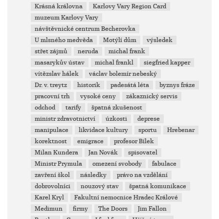
Krásná královna
Karlovy Vary Region Card
muzeum Karlovy Vary
návštěvnické centrum Becherovka
U mlsného medvěda
Motýlí dům
výsledek
střet zájmů
neruda
michal frank
masarykův ústav
michal frankl
siegfried kapper
vítězslav hálek
václav bolemír nebeský
Dr. v. treytz
historik
padesátá léta
byznys fráze
pracovní trh
vysoké ceny
zákaznický servis
odchod
tarify
špatná zkušenost
ministr zdravotnictví
úzkosti
deprese
manipulace
likvidace kultury
sportu
Hrebenar
korektnost
emigrace
profesor Bílek
Milan Kundera
Jan Novák
spisovatel
Ministr Prymula
omezení svobody
fabulace
zavření škol
následky
právo na vzdělání
dobrovolníci
nouzový stav
špatná komunikace
Karel Kryl
Fakultní nemocnice Hradec Králové
Medimun
firmy
The Doors
Jim Fallon