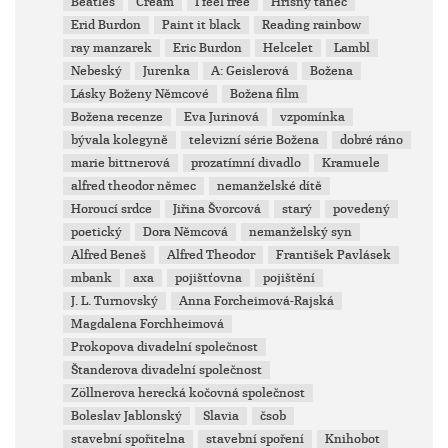
Beatles
Cream
I feel free
Hříšný tanec
Erid Burdon
Paint it black
Reading rainbow
ray manzarek
Eric Burdon
Helcelet
Lambl
Nebeský
Jurenka
A: Geislerová
Božena
Lásky Boženy Němcové
Božena film
Božena recenze
Eva Jurinová
vzpomínka
bývala kolegyně
televizní série Božena
dobré ráno
marie bittnerová
prozatímní divadlo
Kramuele
alfred theodor němec
nemanželské dítě
Horoucí srdce
Jiřina Švorcová
starý
povedený
poetický
Dora Němcová
nemanželský syn
Alfred Beneš
Alfred Theodor
František Pavlásek
mbank
axa
pojištťovna
pojištění
J. L. Turnovský
Anna Forcheimová-Rajská
Magdalena Forchheimová
Prokopova divadelní společnost
Štanderova divadelní společnost
Zöllnerova herecká kočovná společnost
Boleslav Jablonský
Slavia
čsob
stavební spořitelna
stavební spoření
Knihobot