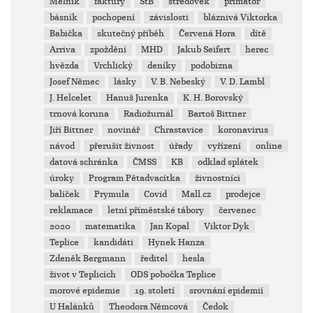
Mělník
faktury
StB
středověk
primátor
básník
pochopení
závislosti
bláznivá Viktorka
Babička
skutečný příběh
Červená Hora
dítě
Arriva
zpoždění
MHD
Jakub Seifert
herec
hvězda
Vrchlický
deníky
podobizna
Josef Němec
lásky
V. B. Nebeský
V. D. Lambl
J. Helcelet
Hanuš Jurenka
K. H. Borovský
trnová koruna
Radiožurnál
Bartoš Bittner
Jiří Bittner
novinář
Chrastavice
koronavirus
návod
přerušit živnost
úřady
vyřízení
online
datová schránka
ČMSS
KB
odklad splátek
úroky
Program Pětadvacítka
živnostníci
balíček
Prymula
Covid
Mall.cz
prodejce
reklamace
letní příměstské tábory
červenec
2020
matematika
Jan Kopal
Viktor Dyk
Teplice
kandidáti
Hynek Hanza
Zdeněk Bergmann
ředitel
hesla
život v Teplicích
ODS pobočka Teplice
morové epidemie
19. století
srovnání epidemií
U Halánků
Theodora Němcová
Čedok