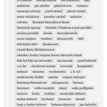
k.h.mácha
michal mácha
lori šomková
máj
měšetice
jan mácha
pilarová eva
výstava
muzeum velvary
josef váchal
jakub váchal
anna váchalová
jaroslav váchal
milavče
velvary
literární františkovy lázně
františek spurný
Večírek s Tisákem a jiné povídky
soubor povídek
ebook
bezvydavatele
nowe warpno
trzebiez
dziwnowek
balt
štětínský záliv
zkušenosti
výročí Berty Mühlsteinové
ukázka z knihy utajené životy slavných češek
kdo byl kdo na velvarsku
jan neruda
josef holeček
175 let
okurková sezóna
novináři
koupaliště
radnice
starosta
vyvlastnění
j. k. tyl
strakonický dudák
mácha
august selinger
Kateřina Hemerková
selingerová
beroun
broumov
velké meziříčí
slaný
sofie podlipská
rottová
kolín
králíky
moravská třebová
česká třebová
letohrad
muzeum
zámek
hory u české třebové
božena němcová
jan helcelet