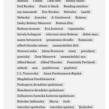
Beatles
Cream
I feel free
Hříšný tanec
Erid Burdon
Paint it black
Reading rainbow
ray manzarek
Eric Burdon
Helcelet
Lambl
Nebeský
Jurenka
A: Geislerová
Božena
Lásky Boženy Němcové
Božena film
Božena recenze
Eva Jurinová
vzpomínka
bývala kolegyně
televizní série Božena
dobré ráno
marie bittnerová
prozatímní divadlo
Kramuele
alfred theodor němec
nemanželské dítě
Horoucí srdce
Jiřina Švorcová
starý
povedený
poetický
Dora Němcová
nemanželský syn
Alfred Beneš
Alfred Theodor
František Pavlásek
mbank
axa
pojištťovna
pojištění
J. L. Turnovský
Anna Forcheimová-Rajská
Magdalena Forchheimová
Prokopova divadelní společnost
Štanderova divadelní společnost
Zöllnerova herecká kočovná společnost
Boleslav Jablonský
Slavia
čsob
stavební spořitelna
stavební spoření
Knihobot