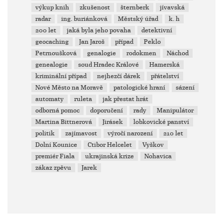
výkup knih
zkušenost
šternberk
jívavská
radar
ing. buriánková
Městský úřad
k. h
200 let
jaká byla jeho povaha
detektivní
geocaching
Jan Jaroš
případ
Peklo
Petrnoušková
genalogie
rodokmen
Náchod
genealogie
soud Hradec Králové
Hamerská
kriminální případ
nejhezčí dárek
přátelství
Nové Město na Moravě
patologické hraní
sázení
automaty
ruleta
jak přestat hrát
odborná pomoc
doporučení
rady
Manipulátor
Martina Bittnerová
Jirásek
lobkovické panství
politik
zajímavost
výročí narození
210 let
Dolní Kounice
Ctibor Helcelet
Vyškov
premiér Fiala
ukrajinská krize
Nohavica
zákaz zpěvu
Jarek