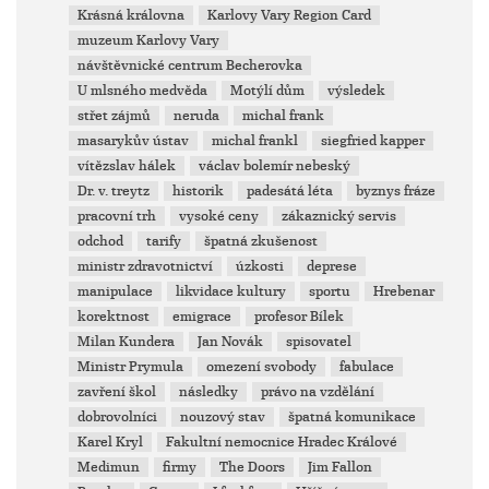
Krásná královna
Karlovy Vary Region Card
muzeum Karlovy Vary
návštěvnické centrum Becherovka
U mlsného medvěda
Motýlí dům
výsledek
střet zájmů
neruda
michal frank
masarykův ústav
michal frankl
siegfried kapper
vítězslav hálek
václav bolemír nebeský
Dr. v. treytz
historik
padesátá léta
byznys fráze
pracovní trh
vysoké ceny
zákaznický servis
odchod
tarify
špatná zkušenost
ministr zdravotnictví
úzkosti
deprese
manipulace
likvidace kultury
sportu
Hrebenar
korektnost
emigrace
profesor Bílek
Milan Kundera
Jan Novák
spisovatel
Ministr Prymula
omezení svobody
fabulace
zavření škol
následky
právo na vzdělání
dobrovolníci
nouzový stav
špatná komunikace
Karel Kryl
Fakultní nemocnice Hradec Králové
Medimun
firmy
The Doors
Jim Fallon