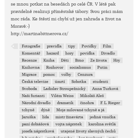
se mnou potkat na besedách po celé ČR. V létě pak
pravidelně realizuji příměstské tábory. Svou práci mám
moc ráda. Ke štěstí mi chybí už jen zahrada a život na
Moravě:-)
http://martinabittnerova.cz/
Fotografie
pravidla
tipy
Povídky
Film
Komentář
hazard
hory
povídka
Divadlo
Recenze
Kniha
Děti
Brno
Ze života
Hry
Knihovna
Rozhovor
socialismus
Putin
Migrace
pomoc
volby
Cenzura
Česká televize
úmrtí
Sobotka
studenti
Svoboda
Ladislav Stroupežnický
Anna Turková
Naši furianti
Vilém Weiss
Mikoláš Aleš
Národní divadlo
dramatik
činohra
F. L. Rieger
tchyně
dýně
Moje milované tchyně a já
Jaruška
lída
mistr žinavárta
jediná vnučka
paní dobiášová
vojta náprstek
karolina světlá
josefa náprstková
utajené životy slavných čechů