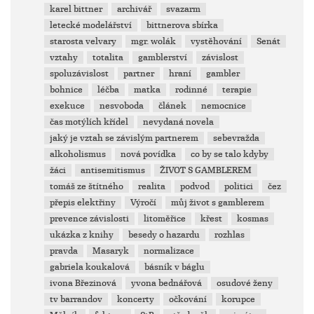
karel bittner
archivář
svazarm
letecké modelářství
bittnerova sbírka
starosta velvary
mgr. wolák
vystěhování
Senát
vztahy
totalita
gamblerství
závislost
spoluzávislost
partner
hraní
gambler
bohnice
léčba
matka
rodinné
terapie
exekuce
nesvoboda
článek
nemocnice
čas motýlích křídel
nevydaná novela
jaký je vztah se závislým partnerem
sebevražda
alkoholismus
nová povídka
co by se talo kdyby
žáci
antisemitismus
ŽIVOT S GAMBLEREM
tomáš ze štítného
realita
podvod
politici
čez
přepis elektřiny
Výročí
můj život s gamblerem
prevence závislosti
litoměřice
křest
kosmas
ukázka z knihy
besedy o hazardu
rozhlas
pravda
Masaryk
normalizace
gabriela koukalová
básník v báglu
ivona Březinová
yvona bednářová
osudové ženy
tv barrandov
koncerty
očkování
korupce