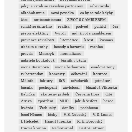
jaký je vztah se závislým partnerem
sebevražda
alkoholismus
nová povídka
co by se talo kdyby
žáci
antisemitismus
ŽIVOT S GAMBLEREM
tomáš ze štítného
realita
podvod
politici
čez
přepis elektřiny
Výročí
můj život s gamblerem
prevence závislosti
litoměřice
křest
kosmas
ukázka z knihy
besedy o hazardu
rozhlas
pravda
Masaryk
normalizace
gabriela koukalová
básník v báglu
ivona Březinová
yvona bednářová
osudové ženy
tv barrandov
koncerty
očkování
korupce
Mělník
faktury
StB
středověk
primátor
básník
pochopení
závislosti
bláznivá Viktorka
Babička
skutečný příběh
Červená Hora
dítě
Arriva
zpoždění
MHD
Jakub Seifert
herec
hvězda
Vrchlický
deníky
podobizna
Josef Němec
lásky
V. B. Nebeský
V. D. Lambl
J. Helcelet
Hanuš Jurenka
K. H. Borovský
trnová koruna
Radiožurnál
Bartoš Bittner