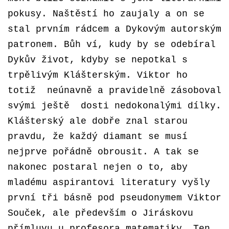
pokusy. Naštěstí ho zaujaly a on se
stal prvním rádcem a Dykovým autorským
patronem. Bůh ví, kudy by se odebíral
Dykův život, kdyby se nepotkal s
trpělivým Klášterským. Viktor ho
totiž neúnavně a pravidelně zásoboval
svými ještě dosti nedokonalými dílky.
Klášterský ale dobře znal starou
pravdu, že každý diamant se musí
nejprve pořádně obrousit. A tak se
nakonec postaral nejen o to, aby
mladému aspirantovi literatury vyšly
první tři básně pod pseudonymem Viktor
Souček, ale především o Jiráskovu
přímluvu u profesora matematiky. Ten