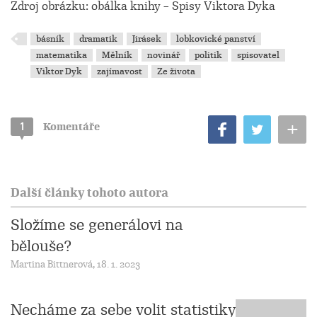
Zdroj obrázku: obálka knihy – Spisy Viktora Dyka
básník
dramatik
Jirásek
lobkovické panství
matematika
Mělník
novinář
politik
spisovatel
Viktor Dyk
zajímavost
Ze života
+
1
Komentáře
Další články tohoto autora
Složíme se generálovi na
bělouše?
Martina Bittnerová, 18. 1. 2023
Necháme za sebe volit statistiky