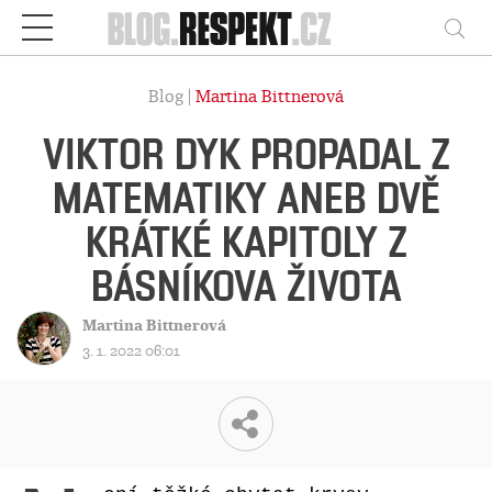
Respekt
Vy
Blog |
Martina Bittnerová
VIKTOR DYK PROPADAL Z
MATEMATIKY ANEB DVĚ
KRÁTKÉ KAPITOLY Z
BÁSNÍKOVA ŽIVOTA
Martina Bittnerová
3. 1. 2022 06:01