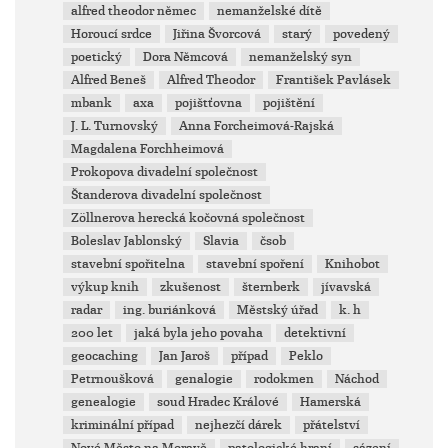
alfred theodor němec
nemanželské dítě
Horoucí srdce
Jiřina Švorcová
starý
povedený
poetický
Dora Němcová
nemanželský syn
Alfred Beneš
Alfred Theodor
František Pavlásek
mbank
axa
pojištťovna
pojištění
J. L. Turnovský
Anna Forcheimová-Rajská
Magdalena Forchheimová
Prokopova divadelní společnost
Štanderova divadelní společnost
Zöllnerova herecká kočovná společnost
Boleslav Jablonský
Slavia
čsob
stavební spořitelna
stavební spoření
Knihobot
výkup knih
zkušenost
šternberk
jívavská
radar
ing. buriánková
Městský úřad
k. h
200 let
jaká byla jeho povaha
detektivní
geocaching
Jan Jaroš
případ
Peklo
Petrnoušková
genalogie
rodokmen
Náchod
genealogie
soud Hradec Králové
Hamerská
kriminální případ
nejhezčí dárek
přátelství