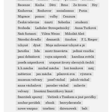
Recenze
Kniha
Děti
Brno
Ze života
Hry
Knihovna
Rozhovor
socialismus
Putin
Migrace
pomoc
volby
Cenzura
Česká televize
úmrtí
Sobotka
studenti
Svoboda
Ladislav Stroupežnický
Anna Turková
Naši furianti
Vilém Weiss
Mikoláš Aleš
Národní divadlo
dramatik
činohra
F. L. Rieger
tchyně
dýně
Moje milované tchyně a já
Jaruška
lída
mistr žinavárta
jediná vnučka
paní dobiášová
vojta náprstek
karolina světlá
josefa náprstková
utajené životy slavných čechů
k.h.mácha
michal mácha
lori šomková
máj
měšetice
jan mácha
pilarová eva
výstava
muzeum velvary
josef váchal
jakub váchal
anna váchalová
jaroslav váchal
milavče
velvary
literární františkovy lázně
františek spurný
Večírek s Tisákem a jiné povídky
soubor povídek
ebook
bezvydavatele
nowe warpno
trzebiez
dziwnowek
balt