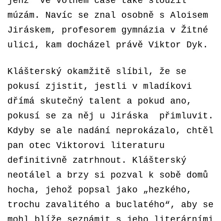
jenž ve volném čase také sloužil
múzám. Navíc se znal osobně s Aloisem
Jiráskem, profesorem gymnázia v Žitné
ulici, kam docházel právě Viktor Dyk.
Klášterský okamžitě slíbil, že se
pokusí zjistit, jestli v mladíkovi
dřímá skutečný talent a pokud ano,
pokusí se za něj u Jiráska přimluvit.
Kdyby se ale nadání neprokázalo, chtěl
pan otec Viktorovi literaturu
definitivně zatrhnout.
Klášterský
neotálel a brzy si pozval k sobě domů
hocha, jehož popsal jako „hezkého,
trochu zavalitého a buclatého“, aby se
mohl blíže seznámit s jeho literárními