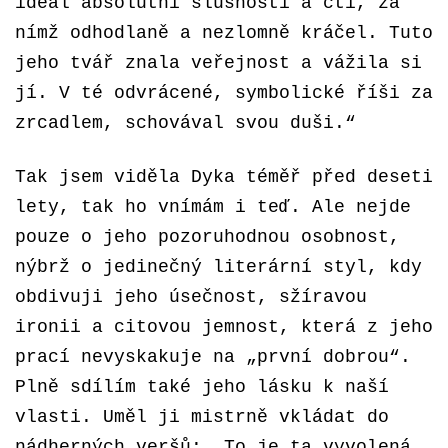
ideál absolutní slušnosti a cti, za
nímž odhodlaně a nezlomně kráčel. Tuto
jeho tvář znala veřejnost a vážila si
jí. V té odvrácené, symbolické říši za
zrcadlem, schovával svou duši.“
Tak jsem viděla Dyka téměř před deseti
lety, tak ho vnímám i teď. Ale nejde
pouze o jeho pozoruhodnou osobnost,
nýbrž o jedinečný literární styl, kdy
obdivuji jeho úsečnost, sžíravou
ironii a citovou jemnost, která z jeho
prací nevyskakuje na „první dobrou“.
Plně sdílím také jeho lásku k naší
vlasti. Uměl ji mistrně vkládat do
nádherných veršů: „To je ta vyvolená