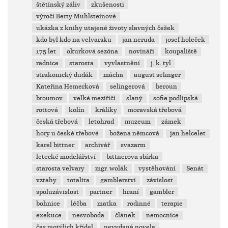
štětínský záliv
zkušenosti
výročí Berty Mühlsteinové
ukázka z knihy utajené životy slavných češek
kdo byl kdo na velvarsku
jan neruda
josef holeček
175 let
okurková sezóna
novináři
koupaliště
radnice
starosta
vyvlastnění
j. k. tyl
strakonický dudák
mácha
august selinger
Kateřina Hemerková
selingerová
beroun
broumov
velké meziříčí
slaný
sofie podlipská
rottová
kolín
králíky
moravská třebová
česká třebová
letohrad
muzeum
zámek
hory u české třebové
božena němcová
jan helcelet
karel bittner
archivář
svazarm
letecké modelářství
bittnerova sbírka
starosta velvary
mgr. wolák
vystěhování
Senát
vztahy
totalita
gamblerství
závislost
spoluzávislost
partner
hraní
gambler
bohnice
léčba
matka
rodinné
terapie
exekuce
nesvoboda
článek
nemocnice
čas motýlích křídel
nevydaná novela