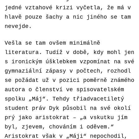
jedné vztahové krizi vyčetla, že má v
hlavě pouze šachy a nic jiného se tam
nevejde.
Vešla se tam ovšem minimálně
literatura. Tudíž v době, kdy mohl jen
s ironickým úšklebkem vzpomínat na své
gymnaziální zápasy v počtech, rozhodl
se požádat už v pozici poměrně známého
autora o členství ve spisovatelském
spolku „Máj“. Tehdy třiadvacetiletý
student práv Dyk působil na své okolí
prý jako aristokrat – „a vskutku jím
byl, zjevem, chováním i oděvem.“
Aristokrat však v „Máji“ nepochodil,