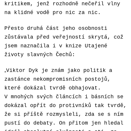
kritikem, jenž rozhodně nečeřil vlny
na klidné vodě pro nic za nic.
Přesto druhá část jeho osobnosti
zůstávala před veřejností skrytá, což
jsem naznačila i v knize Utajené
životy slavných Čechů:
„
Viktor Dyk je znám jako politik a
zastánce nekompromisních postojů,
které dokázal tvrdě obhajovat.
V mnohých svých článcích i básních se
dokázal opřít do protivníků tak tvrdě,
že si příště rozmysleli, zda se s ním
pustí do debaty. On přitom jen hledal