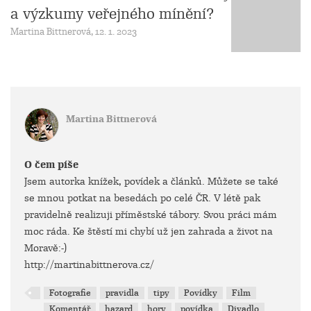
a výzkumy veřejného mínění?
Martina Bittnerová, 12. 1. 2023
Martina Bittnerová
O čem píše
Jsem autorka knížek, povídek a článků. Můžete se také
se mnou potkat na besedách po celé ČR. V létě pak
pravidelně realizuji příměstské tábory. Svou práci mám
moc ráda. Ke štěstí mi chybí už jen zahrada a život na
Moravě:-)
http://martinabittnerova.cz/
Fotografie
pravidla
tipy
Povídky
Film
Komentář
hazard
hory
povídka
Divadlo