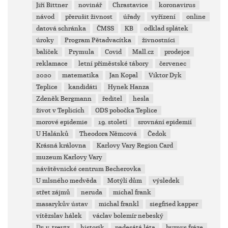
Jiří Bittner
novinář
Chrastavice
koronavirus
návod
přerušit živnost
úřady
vyřízení
online
datová schránka
ČMSS
KB
odklad splátek
úroky
Program Pětadvacítka
živnostníci
balíček
Prymula
Covid
Mall.cz
prodejce
reklamace
letní příměstské tábory
červenec
2020
matematika
Jan Kopal
Viktor Dyk
Teplice
kandidáti
Hynek Hanza
Zdeněk Bergmann
ředitel
hesla
život v Teplicích
ODS pobočka Teplice
morové epidemie
19. století
srovnání epidemií
U Halánků
Theodora Němcová
Čedok
Krásná královna
Karlovy Vary Region Card
muzeum Karlovy Vary
návštěvnické centrum Becherovka
U mlsného medvěda
Motýlí dům
výsledek
střet zájmů
neruda
michal frank
masarykův ústav
michal frankl
siegfried kapper
vítězslav hálek
václav bolemír nebeský
Dr. v. treytz
historik
padesátá léta
byznys fráze