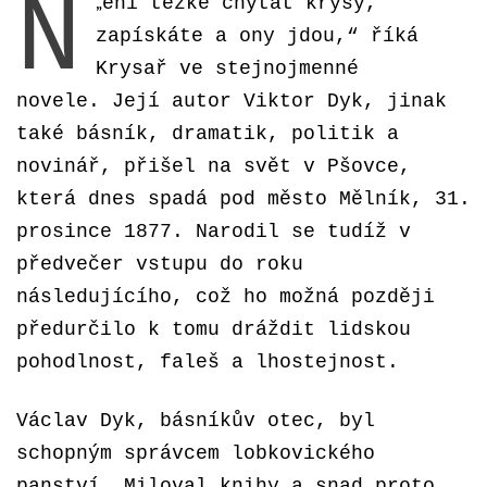
N
„
ení těžké chytat krysy,
zapískáte a ony jdou,“ říká
Krysař ve stejnojmenné
novele.
Její autor Viktor Dyk, jinak
také básník, dramatik, politik a
novinář, přišel na svět v Pšovce,
která dnes spadá pod město Mělník, 31.
prosince 1877. Narodil se tudíž v
předvečer vstupu do roku
následujícího, což ho možná později
předurčilo k tomu dráždit lidskou
pohodlnost, faleš a lhostejnost.
Václav Dyk, básníkův otec, byl
schopným správcem lobkovického
panství. Miloval knihy a snad proto