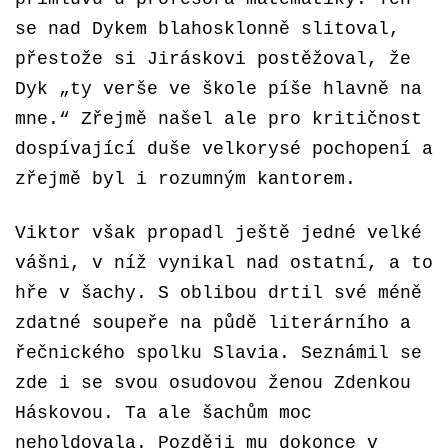
se nad Dykem blahosklonně slitoval,
přestože si Jiráskovi postěžoval, že
Dyk „ty verše ve škole píše hlavně na
mne.“ Zřejmě našel ale pro kritičnost
dospívající duše velkorysé pochopení a
zřejmě byl i rozumným kantorem.
Viktor však propadl ještě jedné velké
vášni, v níž vynikal nad ostatní, a to
hře v šachy. S oblibou drtil své méně
zdatné soupeře na půdě literárního a
řečnického spolku Slavia. Seznámil se
zde i se svou osudovou ženou Zdenkou
Háskovou. Ta ale šachům moc
neholdovala. Později mu dokonce v