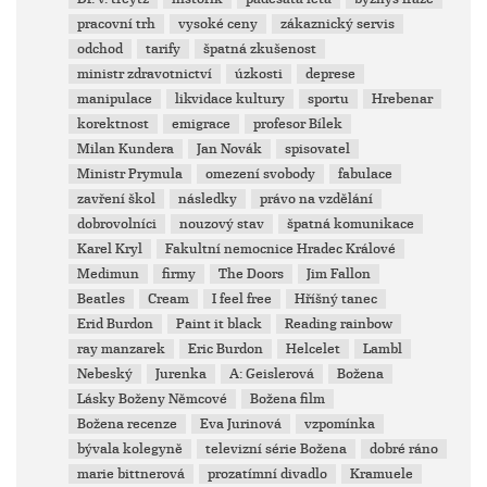
pracovní trh
vysoké ceny
zákaznický servis
odchod
tarify
špatná zkušenost
ministr zdravotnictví
úzkosti
deprese
manipulace
likvidace kultury
sportu
Hrebenar
korektnost
emigrace
profesor Bílek
Milan Kundera
Jan Novák
spisovatel
Ministr Prymula
omezení svobody
fabulace
zavření škol
následky
právo na vzdělání
dobrovolníci
nouzový stav
špatná komunikace
Karel Kryl
Fakultní nemocnice Hradec Králové
Medimun
firmy
The Doors
Jim Fallon
Beatles
Cream
I feel free
Hříšný tanec
Erid Burdon
Paint it black
Reading rainbow
ray manzarek
Eric Burdon
Helcelet
Lambl
Nebeský
Jurenka
A: Geislerová
Božena
Lásky Boženy Němcové
Božena film
Božena recenze
Eva Jurinová
vzpomínka
bývala kolegyně
televizní série Božena
dobré ráno
marie bittnerová
prozatímní divadlo
Kramuele